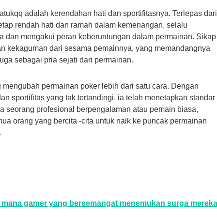
ukqq adalah kerendahan hati dan sportifitasnya. Terlepas dari
 tetap rendah hati dan ramah dalam kemenangan, selalu
 dan mengakui peran keberuntungan dalam permainan. Sikap
 dan kekaguman dari sesama pemainnya, yang memandangnya
uga sebagai pria sejati dari permainan.
 mengubah permainan poker lebih dari satu cara. Dengan
dan sportifitas yang tak tertandingi, ia telah menetapkan standar
da seorang profesional berpengalaman atau pemain biasa,
mua orang yang bercita -cita untuk naik ke puncak permainan
.
 mana gamer yang bersemangat menemukan surga merek