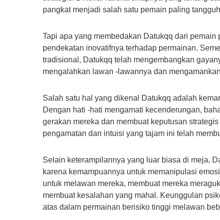
pangkat menjadi salah satu pemain paling tanggu
Tapi apa yang membedakan Datukqq dari pemain po
pendekatan inovatifnya terhadap permainan. Seme
tradisional, Datukqq telah mengembangkan gayany
mengalahkan lawan -lawannya dan mengamanka
Salah satu hal yang dikenal Datukqq adalah kem
Dengan hati -hati mengamati kecenderungan, baha
gerakan mereka dan membuat keputusan strategi
pengamatan dan intuisi yang tajam ini telah membu
Selain keterampilannya yang luar biasa di meja, D
karena kemampuannya untuk memanipulasi emosi 
untuk melawan mereka, membuat mereka meraguka
membuat kesalahan yang mahal. Keunggulan psikol
atas dalam permainan berisiko tinggi melawan beb