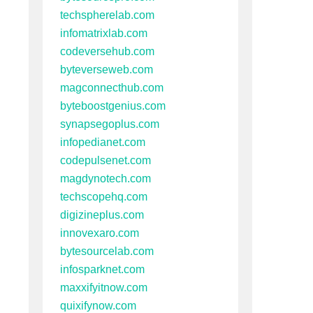
techspherelab.com
infomatrixlab.com
codeversehub.com
byteverseweb.com
magconnecthub.com
byteboostgenius.com
synapsegoplus.com
infopedianet.com
codepulsenet.com
magdynotech.com
techscopehq.com
digizineplus.com
innovexaro.com
bytesourcelab.com
infosparknet.com
maxxifyitnow.com
quixifynow.com