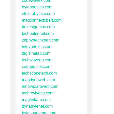
codewavex.com
byteboostco.com
elektrabyteco.com
magconnectxpert.com
truzestgenius.com
techpulsenet.com
zephyrtechxpert.com
infovortexco.com
digizinelab.com
techwavego.com
codepulsex.com
techscopetech.com
magdynoweb.com
innovexaroweb.com
techreviveco.com
maglinkaro.com
dynabytenet.com
bytesourcepro.com