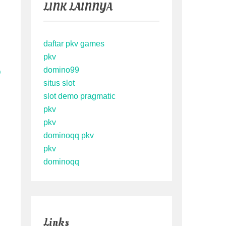
LINK LAINNYA
daftar pkv games
pkv
domino99
Q
situs slot
slot demo pragmatic
pkv
pkv
dominoqq pkv
pkv
dominoqq
Links