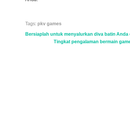
Tags:
pkv games
Post
Bersiaplah untuk menyalurkan diva batin Anda
navigation
Tingkat pengalaman bermain ga