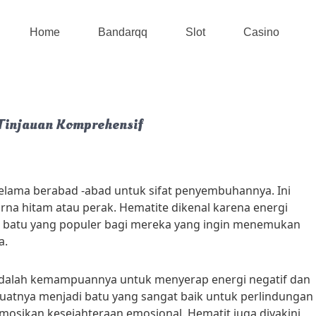
Home
Bandarqq
Slot
Casino
populer dengan Interface Ra
an interface yang ramah pengguna. Nikmati kemudahan nav
Tinjauan Komprehensif
selama berabad -abad untuk sifat penyembuhannya. Ini
rna hitam atau perak. Hematite dikenal karena energi
 batu yang populer bagi mereka yang ingin menemukan
a.
adalah kemampuannya untuk menyerap energi negatif dan
uatnya menjadi batu yang sangat baik untuk perlindungan
sikan kesejahteraan emosional. Hematit juga diyakini