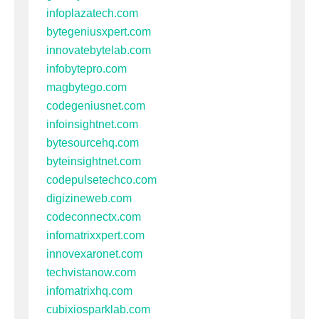
infoplazatech.com
bytegeniusxpert.com
innovatebytelab.com
infobytepro.com
magbytego.com
codegeniusnet.com
infoinsightnet.com
bytesourcehq.com
byteinsightnet.com
codepulsetechco.com
digizineweb.com
codeconnectx.com
infomatrixxpert.com
innovexaronet.com
techvistanow.com
infomatrixhq.com
cubixiosparklab.com