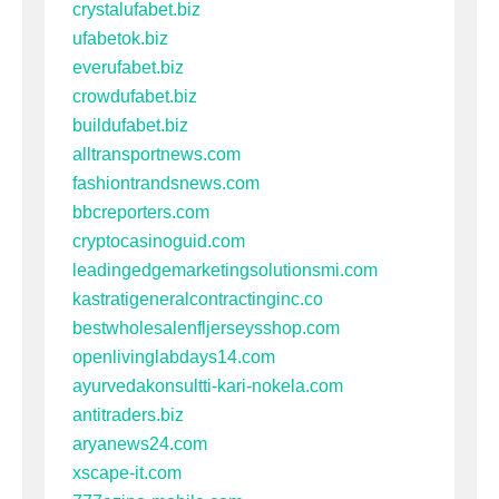
crystalufabet.biz
ufabetok.biz
everufabet.biz
crowdufabet.biz
buildufabet.biz
alltransportnews.com
fashiontrandsnews.com
bbcreporters.com
cryptocasinoguid.com
leadingedgemarketingsolutionsmi.com
kastratigeneralcontractinginc.co
bestwholesalenfljerseysshop.com
openlivinglabdays14.com
ayurvedakonsultti-kari-nokela.com
antitraders.biz
aryanews24.com
xscape-it.com