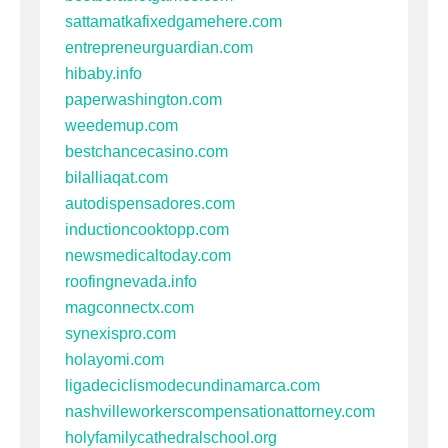
sattamatkafixedgamehere.com
entrepreneurguardian.com
hibaby.info
paperwashington.com
weedemup.com
bestchancecasino.com
bilalliaqat.com
autodispensadores.com
inductioncooktopp.com
newsmedicaltoday.com
roofingnevada.info
magconnectx.com
synexispro.com
holayomi.com
ligadeciclismodecundinamarca.com
nashvilleworkerscompensationattorney.com
holyfamilycathedralschool.org