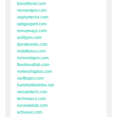
boostifynet.com
nexventpro.com
zephyrtechx.com
optigoxpert.com
novuswayz.com
actifypro.com
dynaboostx.com
instaflexco.com
innovistapro.com
flexiboostlab.com
vortexohqplus.com
swiftiopro.com
hamilelikbelirtisi.net
versalotech.com
techmaxco.com
exceedolab.com
activaxio.com