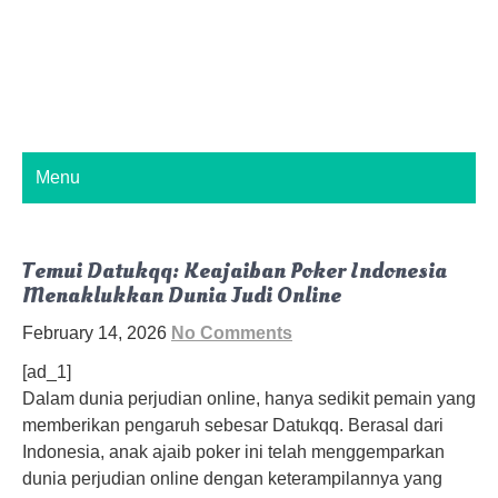
Skip
to
content
Situs
Mainkan di situs poker
Poker
online terpopuler
Menu
dengan interface yang
Online
ramah pengguna.
Terpopuler
Nikmati kemudahan
Temui Datukqq: Keajaiban Poker Indonesia
navigasi dan fitur-fitur
dengan
Menaklukkan Dunia Judi Online
canggih untuk
Interface
February 14, 2026
No Comments
pengalaman bermain
Ramah
yang menyenangkan.
[ad_1]
Dalam dunia perjudian online, hanya sedikit pemain yang
Pengguna
memberikan pengaruh sebesar Datukqq. Berasal dari
Indonesia, anak ajaib poker ini telah menggemparkan
dunia perjudian online dengan keterampilannya yang