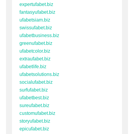
expertufabet.biz
fantasyufabet.biz
ufabetsiam.biz
swissufabet.biz
ufabetbusiness.biz
greenufabet.biz
ufabetcolor.biz
extraufabet.biz
ufabetlife.biz
ufabetsolutions.biz
socialufabet.biz
surfufabet.biz
ufabetbest.biz
sureufabet.biz
customufabet.biz
storyufabet.biz
epicufabet.biz