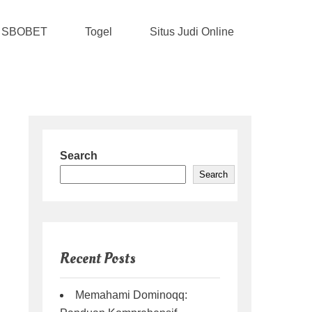
SBOBET
Togel
Situs Judi Online
mah
Pengguna
 fitur-fitur canggih untuk pengalaman bermain
Search
Search
Recent Posts
Memahami Dominoqq: