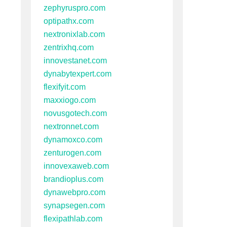
zephyruspro.com
optipathx.com
nextronixlab.com
zentrixhq.com
innovestanet.com
dynabytexpert.com
flexifyit.com
maxxiogo.com
novusgotech.com
nextronnet.com
dynamoxco.com
zenturogen.com
innovexaweb.com
brandioplus.com
dynawebpro.com
synapsegen.com
flexipathlab.com