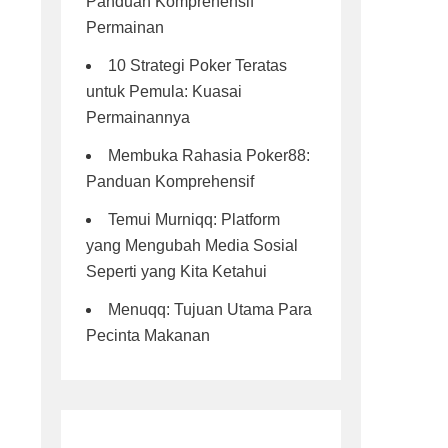
Panduan Komprehensif
Permainan
10 Strategi Poker Teratas
untuk Pemula: Kuasai
Permainannya
Membuka Rahasia Poker88:
Panduan Komprehensif
Temui Murniqq: Platform
yang Mengubah Media Sosial
Seperti yang Kita Ketahui
Menuqq: Tujuan Utama Para
Pecinta Makanan