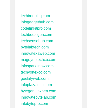
techtronixhq.com
infogadgethub.com
codelinkitpro.com
techboostgen.com
techsensehub.com
bytelabtech.com
innovatexaweb.com
magdynotechco.com
infosparkitnow.com
techvortexco.com
geekifyweb.com
infoplazatech.com
bytegeniusxpert.com
innovatebytelab.com
infobytepro.com