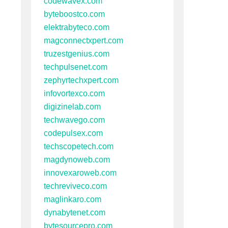
codewavex.com
byteboostco.com
elektrabyteco.com
magconnectxpert.com
truzestgenius.com
techpulsenet.com
zephyrtechxpert.com
infovortexco.com
digizinelab.com
techwavego.com
codepulsex.com
techscopetech.com
magdynoweb.com
innovexaroweb.com
techreviveco.com
maglinkaro.com
dynabytenet.com
bytesourcepro.com