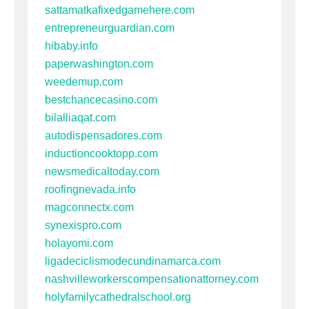
sattamatkafixedgamehere.com
entrepreneurguardian.com
hibaby.info
paperwashington.com
weedemup.com
bestchancecasino.com
bilalliaqat.com
autodispensadores.com
inductioncooktopp.com
newsmedicaltoday.com
roofingnevada.info
magconnectx.com
synexispro.com
holayomi.com
ligadeciclismodecundinamarca.com
nashvilleworkerscompensationattorney.com
holyfamilycathedralschool.org