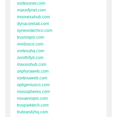
vortexonet.com
maxxifynet.com
innovexahub.com
dynacorelab.com
synexistechco.com
truvivopro.com
vividusco.com
vortexahq.com
zenithifyit.com
maxxiohub.com
zephyraweb.com
vortexaweb.com
optigeniusco.com
novuspherex.com
novaevopro.com
trusparktech.com
trubrandzhq.com