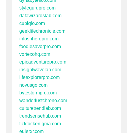
dynabytesco.com
stylegurupro.com
datawizardslab.com
cubiqio.com
geeklifechronicle.com
infospherepro.com
foodiesavorpro.com
vortexohq.com
epicadventurepro.com
insightwavelab.com
lifeexplorerpro.com
novusgo.com
bytestormpro.com
wanderlustchrono.com
culturetrendlab.com
trendsensehub.com
ticktockenigma.com
eulerxr.com