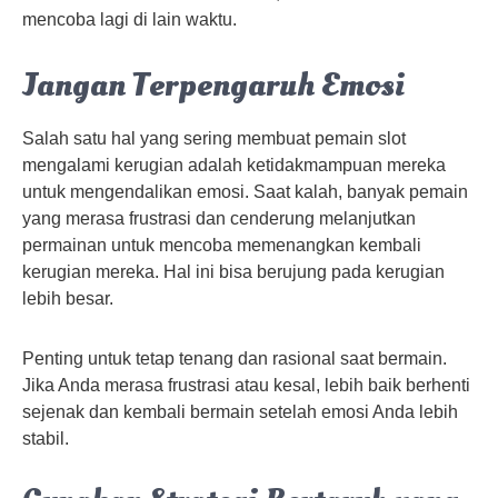
mencoba lagi di lain waktu.
Jangan Terpengaruh Emosi
Salah satu hal yang sering membuat pemain slot
mengalami kerugian adalah ketidakmampuan mereka
untuk mengendalikan emosi. Saat kalah, banyak pemain
yang merasa frustrasi dan cenderung melanjutkan
permainan untuk mencoba memenangkan kembali
kerugian mereka. Hal ini bisa berujung pada kerugian
lebih besar.
Penting untuk tetap tenang dan rasional saat bermain.
Jika Anda merasa frustrasi atau kesal, lebih baik berhenti
sejenak dan kembali bermain setelah emosi Anda lebih
stabil.