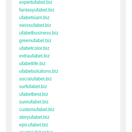
expertufabet.biz
fantasyufabet.biz
ufabetsiam.biz
swissufabet.biz
ufabetbusiness.biz
greenufabet.biz
ufabetcolor.biz
extraufabet.biz
ufabetlife.biz
ufabetsolutions.biz
socialufabet.biz
surfufabet.biz
ufabetbest.biz
sureufabet.biz
customufabet.biz
storyufabet.biz
epicufabet.biz