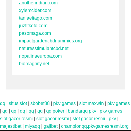
anotherindian.com
xylemcider.com
taniaetiago.com
juzfitketo.com
pasomaga.com
impactgardencbdgummies.org
naturesstimulantcbd.net
nopalinaeuropa.com
biomagnify.net
qq
|
situs slot
|
sbobet88
|
pkv games
|
slot maxwin
|
pkv games
|
qq
|
qq
|
qq
|
qq
|
qq
|
qq poker
|
bandarqq pkv
|
pkv games
|
slot gacor resmi
|
slot gacor resmi
|
slot gacor resmi
|
pkv
|
majestibet
|
miyaqq
|
gajibet
|
championqq.pkvgamesresmi.org