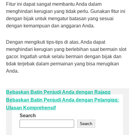
Fitur ini dapat sangat membantu Anda dalam
menghindari kerugian yang tidak perlu. Gunakan fitur ini
dengan bijak untuk mengatur batasan yang sesuai
dengan kemampuan dan anggaran Anda.
Dengan mengikuti tips-tips di atas, Anda dapat
menghindari kerugian yang berlebihan saat bermain slot
gacor. Ingatlah untuk selalu bermain dengan bijak dan
tidak terjebak dalam permainan yang bisa merugikan
Anda.
Post
Bebaskan Batin Penjudi Anda dengan Rajaqq
navigation
Bebaskan Batin Penjudi Anda dengan Pelangiqq:
Ulasan Komprehensif
Search
Search