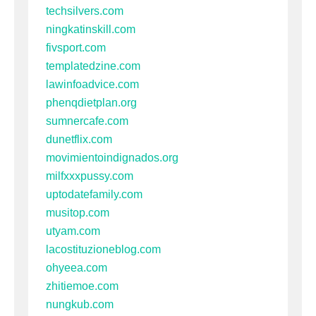
techsilvers.com
ningkatinskill.com
fivsport.com
templatedzine.com
lawinfoadvice.com
phenqdietplan.org
sumnercafe.com
dunetflix.com
movimientoindignados.org
milfxxxpussy.com
uptodatefamily.com
musitop.com
utyam.com
lacostituzioneblog.com
ohyeea.com
zhitiemoe.com
nungkub.com