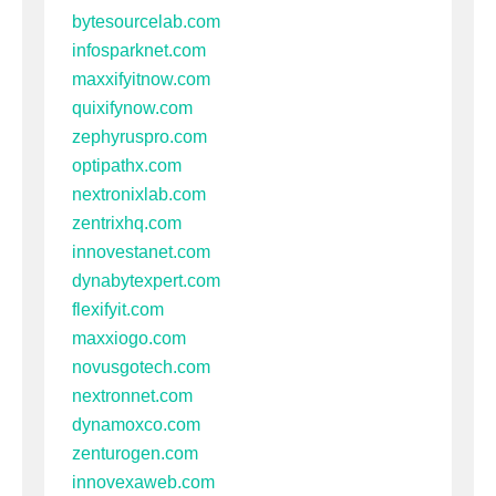
bytesourcelab.com
infosparknet.com
maxxifyitnow.com
quixifynow.com
zephyruspro.com
optipathx.com
nextronixlab.com
zentrixhq.com
innovestanet.com
dynabytexpert.com
flexifyit.com
maxxiogo.com
novusgotech.com
nextronnet.com
dynamoxco.com
zenturogen.com
innovexaweb.com