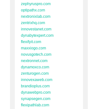
zephyruspro.com
optipathx.com
nextronixlab.com
zentrixhq.com
innovestanet.com
dynabytexpert.com
flexifyit.com
maxxiogo.com
novusgotech.com
nextronnet.com
dynamoxco.com
zenturogen.com
innovexaweb.com
brandioplus.com
dynawebpro.com
synapsegen.com
flexipathlab.com