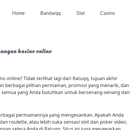
Home
Bandarqq
Slot
Casino
populer dengan Interface Ra
an interface yang ramah pengguna. Nikmati kemudahan nav
nangan kasino online
online? Tidak terlihat lagi dari Ratuqq, tujuan akhir
n berbagai pilihan permainan, promosi yang menarik, dan
ki semua yang Anda butuhkan untuk bersenang-senang dan
 berbagai permainannya yang mengesankan. Apakah Anda
an roulette, atau lebih suka sensasi slot dan poker video,
an selera Anda di Ratuqq. Situs ini juga menawarkan