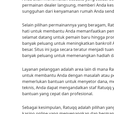
permainan dealer langsung, memberi Anda ke
sungguhan dari kenyamanan rumah Anda sendi
Selain pilihan permainannya yang beragam, 
hati untuk membantu Anda memanfaatkan peng
selamat datang untuk pemain baru hingga prom
banyak peluang untuk meningkatkan bankroll
besar. Situs ini juga secara teratur menjadi 
banyak peluang untuk memenangkan hadiah da
Layanan pelanggan adalah area lain di mana Ra
untuk membantu Anda dengan masalah atau pe
memerlukan bantuan untuk menyetor dana, me
teknis, Anda dapat mengandalkan staf Ratuq
bantuan yang cepat dan profesional.
Sebagai kesimpulan, Ratuqq adalah pilihan ya
kasino online yang menyenangkan dan bermanf