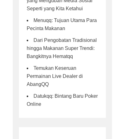
yang Mengubah Media Sosial
Seperti yang Kita Ketahui
Menuqq: Tujuan Utama Para
Pecinta Makanan
Dari Pengobatan Tradisional
hingga Makanan Super Trendi:
Bangkitnya Hematqq
Temukan Keseruan
Permainan Live Dealer di
AbangQQ
Datukqq: Bintang Baru Poker
Online