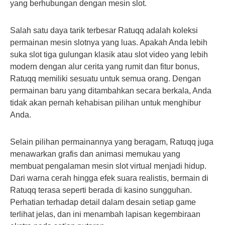
yang berhubungan dengan mesin slot.
Salah satu daya tarik terbesar Ratuqq adalah koleksi
permainan mesin slotnya yang luas. Apakah Anda lebih
suka slot tiga gulungan klasik atau slot video yang lebih
modern dengan alur cerita yang rumit dan fitur bonus,
Ratuqq memiliki sesuatu untuk semua orang. Dengan
permainan baru yang ditambahkan secara berkala, Anda
tidak akan pernah kehabisan pilihan untuk menghibur
Anda.
Selain pilihan permainannya yang beragam, Ratuqq juga
menawarkan grafis dan animasi memukau yang
membuat pengalaman mesin slot virtual menjadi hidup.
Dari warna cerah hingga efek suara realistis, bermain di
Ratuqq terasa seperti berada di kasino sungguhan.
Perhatian terhadap detail dalam desain setiap game
terlihat jelas, dan ini menambah lapisan kegembiraan