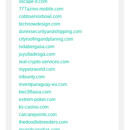
xscape-it.com
777azino-mobile.com
cobbseniorbowl.com
technowdesign.com
durexsecurityandshipping.com
cityroofingandplannig.com
ivdabergasa.com
juyultadesga.com
real-crypto-services.com
mypetzworld.com
infounty.com
investparaguay-eu.com
bwc88asia.com
extrem-poker.com
ks-casino.com
carcarepoints.com
thedoodlebreeders.com
grupohugodias.com