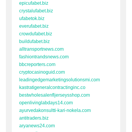
epicufabet.biz
crystalufabet.biz
ufabetok.biz
everufabet.biz
crowdufabet.biz
buildufabet.biz
alltransportnews.com
fashiontrandsnews.com
bbcreporters.com
cryptocasinoguid.com
leadingedgemarketingsolutionsmi.com
kastratigeneralcontractinginc.co
bestwholesalenfljerseysshop.com
openlivinglabdays14.com
ayurvedakonsultti-kari-nokela.com
antitraders.biz
aryanews24.com