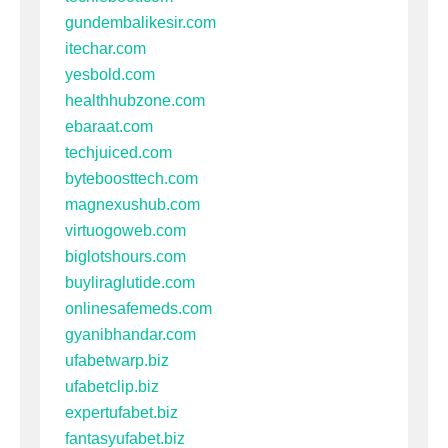
gundembalikesir.com
itechar.com
yesbold.com
healthhubzone.com
ebaraat.com
techjuiced.com
byteboosttech.com
magnexushub.com
virtuogoweb.com
biglotshours.com
buyliraglutide.com
onlinesafemeds.com
gyanibhandar.com
ufabetwarp.biz
ufabetclip.biz
expertufabet.biz
fantasyufabet.biz