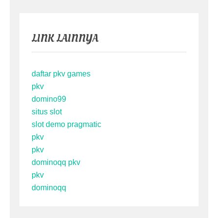
LINK LAINNYA
daftar pkv games
pkv
domino99
situs slot
slot demo pragmatic
pkv
pkv
dominoqq pkv
pkv
dominoqq