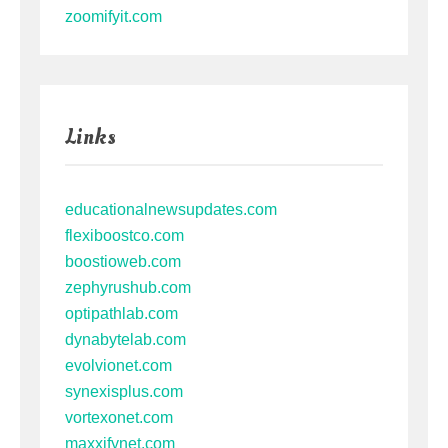
zoomifyit.com
Links
educationalnewsupdates.com
flexiboostco.com
boostioweb.com
zephyrushub.com
optipathlab.com
dynabytelab.com
evolvionet.com
synexisplus.com
vortexonet.com
maxxifynet.com