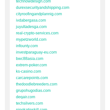
technowdesign.com
durexsecurityandshipping.com
cityroofingandplannig.com
ivdabergasa.com
juyultadesga.com
real-crypto-services.com
mypetzworld.com
infounty.com
investparaguay-eu.com
bwc88asia.com
extrem-poker.com
ks-casino.com
carcarepoints.com
thedoodlebreeders.com
grupohugodias.com
deqair.com
techsilvers.com
ningkatinskill.com