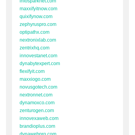
infosparknet.com
maxxifyitnow.com
quixifynow.com
zephyruspro.com
optipathx.com
nextronixlab.com
zentrixhq.com
innovestanet.com
dynabytexpert.com
flexifyit.com
maxxiogo.com
novusgotech.com
nextronnet.com
dynamoxco.com
zenturogen.com
innovexaweb.com
brandioplus.com
dynawebpro.com