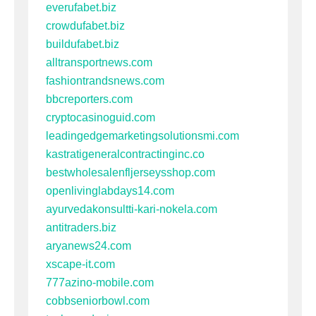
everufabet.biz
crowdufabet.biz
buildufabet.biz
alltransportnews.com
fashiontrandsnews.com
bbcreporters.com
cryptocasinoguid.com
leadingedgemarketingsolutionsmi.com
kastratigeneralcontractinginc.co
bestwholesalenfljerseysshop.com
openlivinglabdays14.com
ayurvedakonsultti-kari-nokela.com
antitraders.biz
aryanews24.com
xscape-it.com
777azino-mobile.com
cobbseniorbowl.com