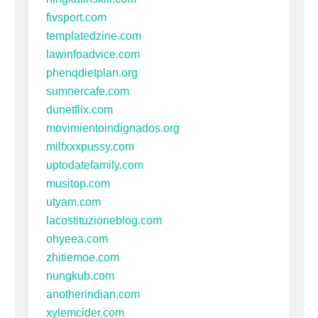
fivsport.com
templatedzine.com
lawinfoadvice.com
phenqdietplan.org
sumnercafe.com
dunetflix.com
movimientoindignados.org
milfxxxpussy.com
uptodatefamily.com
musitop.com
utyam.com
lacostituzioneblog.com
ohyeea.com
zhitiemoe.com
nungkub.com
anotherindian.com
xylemcider.com