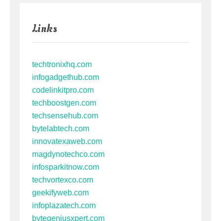
Links
techtronixhq.com
infogadgethub.com
codelinkitpro.com
techboostgen.com
techsensehub.com
bytelabtech.com
innovatexaweb.com
magdynotechco.com
infosparkitnow.com
techvortexco.com
geekifyweb.com
infoplazatech.com
bytegeniusxpert.com