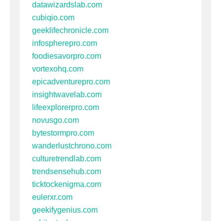
datawizardslab.com
cubiqio.com
geeklifechronicle.com
infospherepro.com
foodiesavorpro.com
vortexohq.com
epicadventurepro.com
insightwavelab.com
lifeexplorerpro.com
novusgo.com
bytestormpro.com
wanderlustchrono.com
culturetrendlab.com
trendsensehub.com
ticktockenigma.com
eulerxr.com
geekifygenius.com