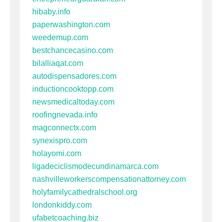
hibaby.info
paperwashington.com
weedemup.com
bestchancecasino.com
bilalliaqat.com
autodispensadores.com
inductioncooktopp.com
newsmedicaltoday.com
roofingnevada.info
magconnectx.com
synexispro.com
holayomi.com
ligadeciclismodecundinamarca.com
nashvilleworkerscompensationattorney.com
holyfamilycathedralschool.org
londonkiddy.com
ufabetcoaching.biz