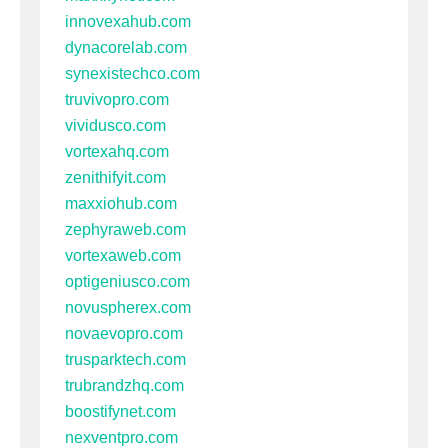
innovexahub.com
dynacorelab.com
synexistechco.com
truvivopro.com
vividusco.com
vortexahq.com
zenithifyit.com
maxxiohub.com
zephyraweb.com
vortexaweb.com
optigeniusco.com
novuspherex.com
novaevopro.com
trusparktech.com
trubrandzhq.com
boostifynet.com
nexventpro.com