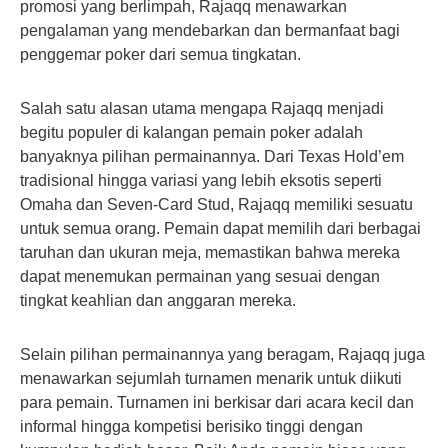
promosi yang berlimpah, Rajaqq menawarkan
pengalaman yang mendebarkan dan bermanfaat bagi
penggemar poker dari semua tingkatan.
Salah satu alasan utama mengapa Rajaqq menjadi
begitu populer di kalangan pemain poker adalah
banyaknya pilihan permainannya. Dari Texas Hold’em
tradisional hingga variasi yang lebih eksotis seperti
Omaha dan Seven-Card Stud, Rajaqq memiliki sesuatu
untuk semua orang. Pemain dapat memilih dari berbagai
taruhan dan ukuran meja, memastikan bahwa mereka
dapat menemukan permainan yang sesuai dengan
tingkat keahlian dan anggaran mereka.
Selain pilihan permainannya yang beragam, Rajaqq juga
menawarkan sejumlah turnamen menarik untuk diikuti
para pemain. Turnamen ini berkisar dari acara kecil dan
informal hingga kompetisi berisiko tinggi dengan