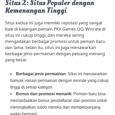
Situs 2: Situs Populer dengan
Kemenangan Tinggi
Situs kedua ini juga memiliki reputasi yang sangat
baik di kalangan pemain PKV Games QQ. Winrate di
situs ini cukup tinggi, dan mereka sering
mengadakan berbagai promosi untuk pemain baru
dan lama. Selain itu, situs ini juga menawarkan
berbagai jenis permainan dengan peluang menang
yang besar.
Berbagai jenis permainan
: Situs ini menawarkan
banyak variasi permainan dengan winrate yang cukup
tinggi di setiap kategori.
Bonus dan promosi menarik
: Pemain baru bisa
memanfaatkan bonus pendaftaran dan promosi untuk
meningkatkan saldo mereka dan memperpanjang
waktu bermain.