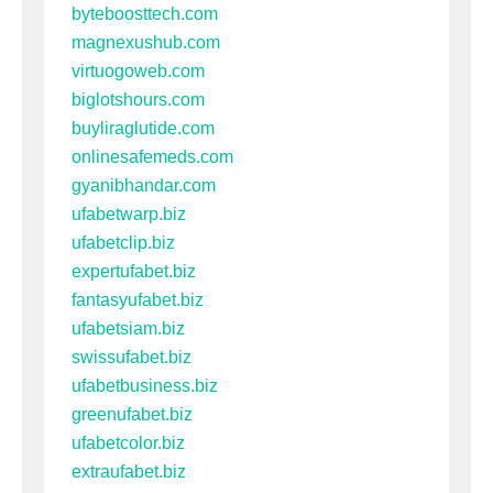
byteboosttech.com
magnexushub.com
virtuogoweb.com
biglotshours.com
buyliraglutide.com
onlinesafemeds.com
gyanibhandar.com
ufabetwarp.biz
ufabetclip.biz
expertufabet.biz
fantasyufabet.biz
ufabetsiam.biz
swissufabet.biz
ufabetbusiness.biz
greenufabet.biz
ufabetcolor.biz
extraufabet.biz