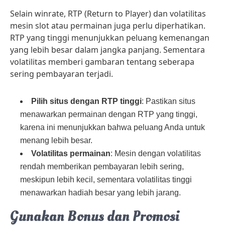
Selain winrate, RTP (Return to Player) dan volatilitas
mesin slot atau permainan juga perlu diperhatikan.
RTP yang tinggi menunjukkan peluang kemenangan
yang lebih besar dalam jangka panjang. Sementara
volatilitas memberi gambaran tentang seberapa
sering pembayaran terjadi.
Pilih situs dengan RTP tinggi
: Pastikan situs
menawarkan permainan dengan RTP yang tinggi,
karena ini menunjukkan bahwa peluang Anda untuk
menang lebih besar.
Volatilitas permainan
: Mesin dengan volatilitas
rendah memberikan pembayaran lebih sering,
meskipun lebih kecil, sementara volatilitas tinggi
menawarkan hadiah besar yang lebih jarang.
Gunakan Bonus dan Promosi