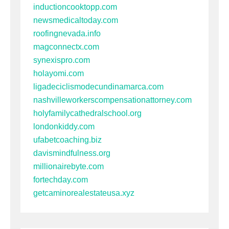
inductioncooktopp.com
newsmedicaltoday.com
roofingnevada.info
magconnectx.com
synexispro.com
holayomi.com
ligadeciclismodecundinamarca.com
nashvilleworkerscompensationattorney.com
holyfamilycathedralschool.org
londonkiddy.com
ufabetcoaching.biz
davismindfulness.org
millionairebyte.com
fortechday.com
getcaminorealestateusa.xyz