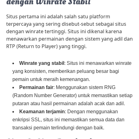
dengan Winrate Stabil
Situs pertama ini adalah salah satu platform
terpercaya yang sering disebut-sebut sebagai situs
dengan winrate tertinggi. Situs ini dikenal karena
menawarkan permainan dengan sistem yang adil dan
RTP (Return to Player) yang tinggi.
Winrate yang stabil
: Situs ini menawarkan winrate
yang konsisten, memberikan peluang besar bagi
pemain untuk meraih kemenangan.
Permainan fair
: Menggunakan sistem RNG
(Random Number Generator) untuk memastikan setiap
putaran atau hasil permainan adalah acak dan adil.
Keamanan terjamin
: Dengan menggunakan
enkripsi SSL, situs ini memastikan semua data dan
transaksi pemain terlindungi dengan baik.