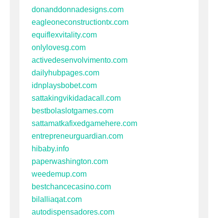
donanddonnadesigns.com
eagleoneconstructiontx.com
equiflexvitality.com
onlylovesg.com
activedesenvolvimento.com
dailyhubpages.com
idnplaysbobet.com
sattakingvikidadacall.com
bestbolaslotgames.com
sattamatkafixedgamehere.com
entrepreneurguardian.com
hibaby.info
paperwashington.com
weedemup.com
bestchancecasino.com
bilalliaqat.com
autodispensadores.com