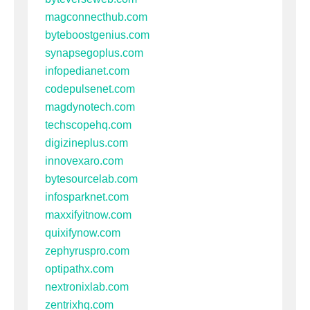
magconnecthub.com
byteboostgenius.com
synapsegoplus.com
infopedianet.com
codepulsenet.com
magdynotech.com
techscopehq.com
digizineplus.com
innovexaro.com
bytesourcelab.com
infosparknet.com
maxxifyitnow.com
quixifynow.com
zephyruspro.com
optipathx.com
nextronixlab.com
zentrixhq.com