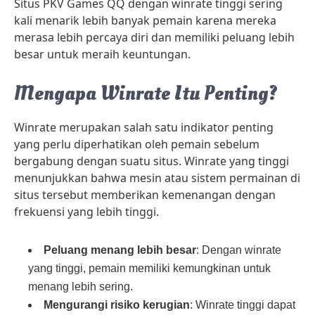
Situs PKV Games QQ dengan winrate tinggi sering
kali menarik lebih banyak pemain karena mereka
merasa lebih percaya diri dan memiliki peluang lebih
besar untuk meraih keuntungan.
Mengapa Winrate Itu Penting?
Winrate merupakan salah satu indikator penting
yang perlu diperhatikan oleh pemain sebelum
bergabung dengan suatu situs. Winrate yang tinggi
menunjukkan bahwa mesin atau sistem permainan di
situs tersebut memberikan kemenangan dengan
frekuensi yang lebih tinggi.
Peluang menang lebih besar
: Dengan winrate
yang tinggi, pemain memiliki kemungkinan untuk
menang lebih sering.
Mengurangi risiko kerugian
: Winrate tinggi dapat