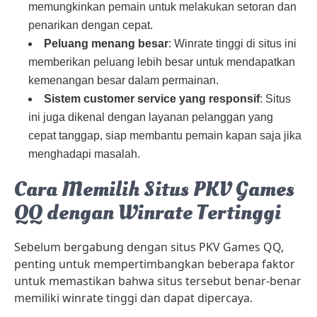
memungkinkan pemain untuk melakukan setoran dan
penarikan dengan cepat.
Peluang menang besar
: Winrate tinggi di situs ini
memberikan peluang lebih besar untuk mendapatkan
kemenangan besar dalam permainan.
Sistem customer service yang responsif
: Situs
ini juga dikenal dengan layanan pelanggan yang
cepat tanggap, siap membantu pemain kapan saja jika
menghadapi masalah.
Cara Memilih Situs PKV Games
QQ dengan Winrate Tertinggi
Sebelum bergabung dengan situs PKV Games QQ,
penting untuk mempertimbangkan beberapa faktor
untuk memastikan bahwa situs tersebut benar-benar
memiliki winrate tinggi dan dapat dipercaya.