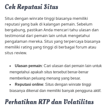
Cek Reputasi Situs
Situs dengan winrate tinggi biasanya memiliki
reputasi yang baik di kalangan pemain. Sebelum
bergabung, pastikan Anda mencari tahu ulasan dan
testimonial dari pemain lain untuk mengetahui
pengalaman mereka. Situs yang terpercaya biasanya
memiliki rating yang tinggi di berbagai forum atau
situs review.
Ulasan pemain
: Cari ulasan dari pemain lain untuk
mengetahui apakah situs tersebut benar-benar
memberikan peluang menang yang besar.
Reputasi online
: Situs dengan winrate tinggi
biasanya dikenal dan memiliki banyak pengguna aktif.
Perhatikan RTP dan Volatilitas