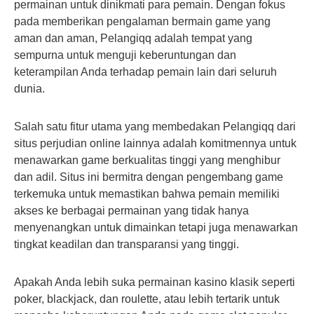
permainan untuk dinikmati para pemain. Dengan fokus
pada memberikan pengalaman bermain game yang
aman dan aman, Pelangiqq adalah tempat yang
sempurna untuk menguji keberuntungan dan
keterampilan Anda terhadap pemain lain dari seluruh
dunia.
Salah satu fitur utama yang membedakan Pelangiqq dari
situs perjudian online lainnya adalah komitmennya untuk
menawarkan game berkualitas tinggi yang menghibur
dan adil. Situs ini bermitra dengan pengembang game
terkemuka untuk memastikan bahwa pemain memiliki
akses ke berbagai permainan yang tidak hanya
menyenangkan untuk dimainkan tetapi juga menawarkan
tingkat keadilan dan transparansi yang tinggi.
Apakah Anda lebih suka permainan kasino klasik seperti
poker, blackjack, dan roulette, atau lebih tertarik untuk