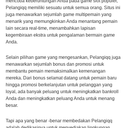
mencoba keberuntungan Anda pada game slot populer,
Pelangiqq memiliki sesuatu untuk semua orang. Situs ini
juga menawarkan sejumlah game multipemain yang
menarik yang memungkinkan Anda menantang pemain
lain secara real-time, menambahkan lapisan
kegembiraan ekstra untuk pengalaman bermain game
Anda.
Selain pilihan game yang mengesankan, Pelangiqq juga
menawarkan sejumlah bonus dan promosi untuk
membantu pemain memaksimalkan kemenangan
mereka. Dari bonus selamat datang untuk pemain baru
hingga promosi berkelanjutan untuk pelanggan yang
loyal, ada banyak peluang untuk meningkatkan bankroll
Anda dan meningkatkan peluang Anda untuk menang
besar.
Tapi apa yang benar -benar membedakan Pelangiqq
adalah dedikasinya untuk menyediakan lingkungan