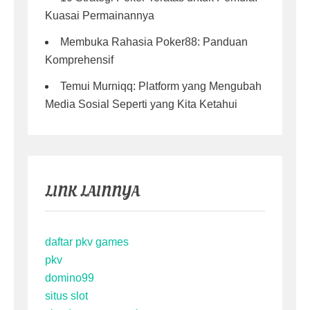
Kuasai Permainannya
Membuka Rahasia Poker88: Panduan
Komprehensif
Temui Murniqq: Platform yang Mengubah
Media Sosial Seperti yang Kita Ketahui
LINK LAINNYA
daftar pkv games
pkv
domino99
situs slot