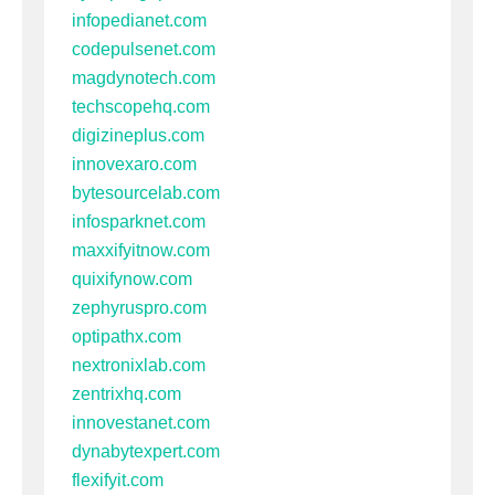
infopedianet.com
codepulsenet.com
magdynotech.com
techscopehq.com
digizineplus.com
innovexaro.com
bytesourcelab.com
infosparknet.com
maxxifyitnow.com
quixifynow.com
zephyruspro.com
optipathx.com
nextronixlab.com
zentrixhq.com
innovestanet.com
dynabytexpert.com
flexifyit.com