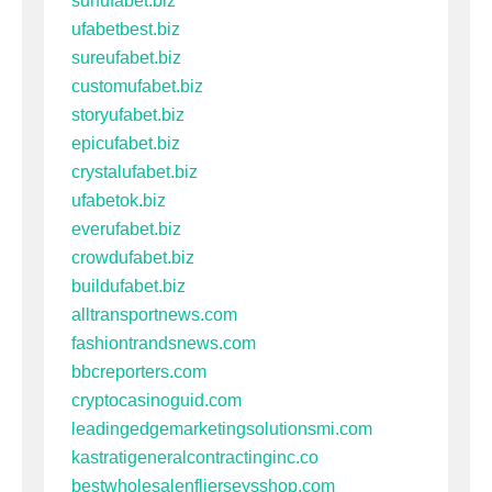
surfufabet.biz
ufabetbest.biz
sureufabet.biz
customufabet.biz
storyufabet.biz
epicufabet.biz
crystalufabet.biz
ufabetok.biz
everufabet.biz
crowdufabet.biz
buildufabet.biz
alltransportnews.com
fashiontrandsnews.com
bbcreporters.com
cryptocasinoguid.com
leadingedgemarketingsolutionsmi.com
kastratigeneralcontractinginc.co
bestwholesalenfljerseysshop.com