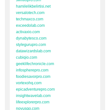
hamilelikbelirtisi.net
versalotech.com
techmaxco.com
exceedolab.com
activaxio.com
dynabytesco.com
stylegurupro.com
datawizardslab.com
cubiqio.com
geeklifechronicle.com
infospherepro.com
foodiesavorpro.com
vortexohq.com
epicadventurepro.com
insightwavelab.com
lifeexplorerpro.com
novusgo.com