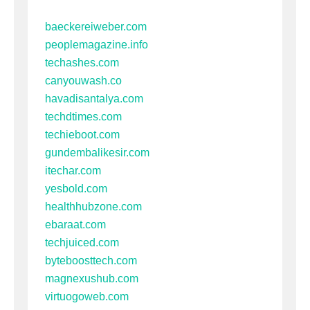
baeckereiweber.com
peoplemagazine.info
techashes.com
canyouwash.co
havadisantalya.com
techdtimes.com
techieboot.com
gundembalikesir.com
itechar.com
yesbold.com
healthhubzone.com
ebaraat.com
techjuiced.com
byteboosttech.com
magnexushub.com
virtuogoweb.com