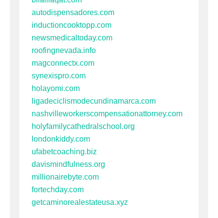
autodispensadores.com
inductioncooktopp.com
newsmedicaltoday.com
roofingnevada.info
magconnectx.com
synexispro.com
holayomi.com
ligadeciclismodecundinamarca.com
nashvilleworkerscompensationattorney.com
holyfamilycathedralschool.org
londonkiddy.com
ufabetcoaching.biz
davismindfulness.org
millionairebyte.com
fortechday.com
getcaminorealestateusa.xyz