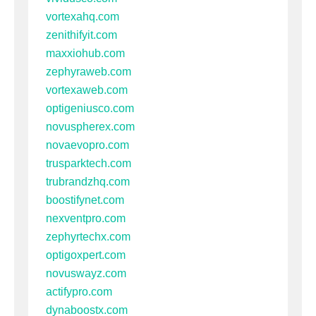
vortexahq.com
zenithifyit.com
maxxiohub.com
zephyraweb.com
vortexaweb.com
optigeniusco.com
novuspherex.com
novaevopro.com
trusparktech.com
trubrandzhq.com
boostifynet.com
nexventpro.com
zephyrtechx.com
optigoxpert.com
novuswayz.com
actifypro.com
dynaboostx.com