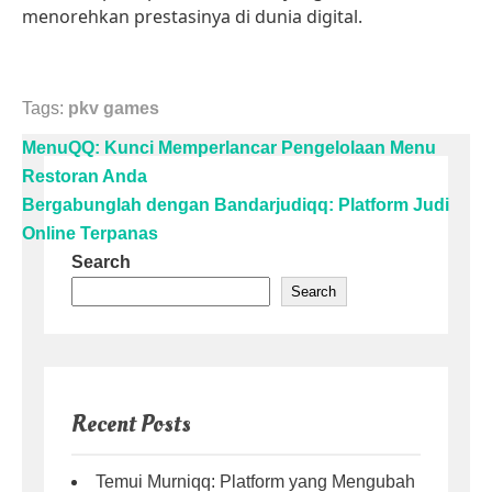
menorehkan prestasinya di dunia digital.
Tags:
pkv games
Post
MenuQQ: Kunci Memperlancar Pengelolaan Menu
navigation
Restoran Anda
Bergabunglah dengan Bandarjudiqq: Platform Judi
Online Terpanas
Search
Search
Recent Posts
Temui Murniqq: Platform yang Mengubah