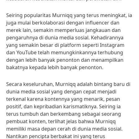
Seiring popularitas Murniqq yang terus meningkat, ia
juga mulai berkolaborasi dengan influencer dan
merek lain, semakin memperluas jangkauan dan
pengaruhnya di dunia media sosial. Kehadirannya
yang semakin besar di platform seperti Instagram
dan YouTube telah memungkinkannya terhubung
dengan lebih banyak penonton dan menampilkan
bakatnya kepada lebih banyak penonton.
Secara keseluruhan, Murniqq adalah bintang baru di
dunia media sosial yang dengan cepat menjadi
terkenal karena kontennya yang menarik, pesan
positif, dan kepribadian karismatiknya. Seiring ia
terus tumbuh dan berkembang sebagai seorang
pembuat konten, terlihat jelas bahwa Murniqq
memiliki masa depan cerah di dunia media sosial.
Nantikan pencipta berbakat ini yang terus