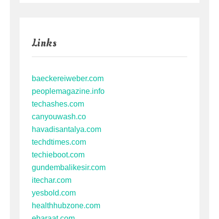
Links
baeckereiweber.com
peoplemagazine.info
techashes.com
canyouwash.co
havadisantalya.com
techdtimes.com
techieboot.com
gundembalikesir.com
itechar.com
yesbold.com
healthhubzone.com
ebaraat.com