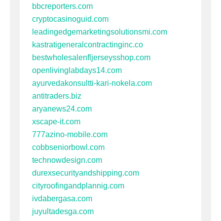
bbcreporters.com
cryptocasinoguid.com
leadingedgemarketingsolutionsmi.com
kastratigeneralcontractinginc.co
bestwholesalenfljerseysshop.com
openlivinglabdays14.com
ayurvedakonsultti-kari-nokela.com
antitraders.biz
aryanews24.com
xscape-it.com
777azino-mobile.com
cobbseniorbowl.com
technowdesign.com
durexsecurityandshipping.com
cityroofingandplannig.com
ivdabergasa.com
juyultadesga.com