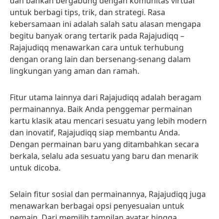
dan bahkan bergabung dengan komunitas virtual
untuk berbagi tips, trik, dan strategi. Rasa
kebersamaan ini adalah salah satu alasan mengapa
begitu banyak orang tertarik pada Rajajudiqq –
Rajajudiqq menawarkan cara untuk terhubung
dengan orang lain dan bersenang-senang dalam
lingkungan yang aman dan ramah.
Fitur utama lainnya dari Rajajudiqq adalah beragam
permainannya. Baik Anda penggemar permainan
kartu klasik atau mencari sesuatu yang lebih modern
dan inovatif, Rajajudiqq siap membantu Anda.
Dengan permainan baru yang ditambahkan secara
berkala, selalu ada sesuatu yang baru dan menarik
untuk dicoba.
Selain fitur sosial dan permainannya, Rajajudiqq juga
menawarkan berbagai opsi penyesuaian untuk
pemain. Dari memilih tampilan avatar hingga