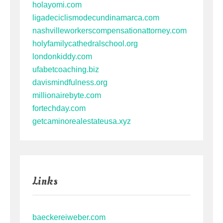
holayomi.com
ligadeciclismodecundinamarca.com
nashvilleworkerscompensationattorney.com
holyfamilycathedralschool.org
londonkiddy.com
ufabetcoaching.biz
davismindfulness.org
millionairebyte.com
fortechday.com
getcaminorealestateusa.xyz
Links
baeckereiweber.com