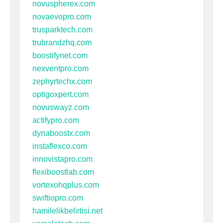
novuspherex.com
novaevopro.com
trusparktech.com
trubrandzhq.com
boostifynet.com
nexventpro.com
zephyrtechx.com
optigoxpert.com
novuswayz.com
actifypro.com
dynaboostx.com
instaflexco.com
innovistapro.com
flexiboostlab.com
vortexohqplus.com
swiftiopro.com
hamilelikbelirtisi.net