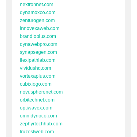
nextronnet.com
dynamoxco.com
zenturogen.com
innovexaweb.com
brandioplus.com
dynawebpro.com
synapsegen.com
flexipathlab.com
vividushq.com
vortexaplus.com
cubixiogo.com
novuspherenet.com
orbitechnet.com
optiwavex.com
omnidynoco.com
zephyrtechhub.com
truzestweb.com