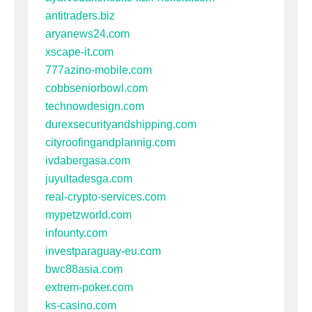
antitraders.biz
aryanews24.com
xscape-it.com
777azino-mobile.com
cobbseniorbowl.com
technowdesign.com
durexsecurityandshipping.com
cityroofingandplannig.com
ivdabergasa.com
juyultadesga.com
real-crypto-services.com
mypetzworld.com
infounty.com
investparaguay-eu.com
bwc88asia.com
extrem-poker.com
ks-casino.com