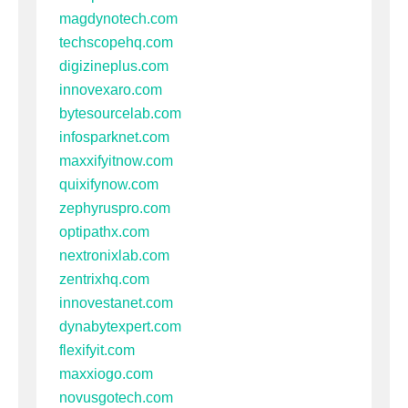
magdynotech.com
techscopehq.com
digizineplus.com
innovexaro.com
bytesourcelab.com
infosparknet.com
maxxifyitnow.com
quixifynow.com
zephyruspro.com
optipathx.com
nextronixlab.com
zentrixhq.com
innovestanet.com
dynabytexpert.com
flexifyit.com
maxxiogo.com
novusgotech.com