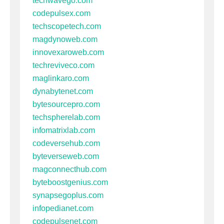
techwavego.com
codepulsex.com
techscopetech.com
magdynoweb.com
innovexaroweb.com
techreviveco.com
maglinkaro.com
dynabytenet.com
bytesourcepro.com
techspherelab.com
infomatrixlab.com
codeversehub.com
byteverseweb.com
magconnecthub.com
byteboostgenius.com
synapsegoplus.com
infopedianet.com
codepulsenet.com