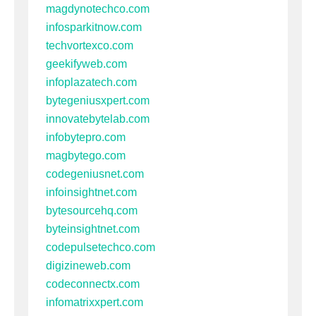
magdynotechco.com
infosparkitnow.com
techvortexco.com
geekifyweb.com
infoplazatech.com
bytegeniusxpert.com
innovatebytelab.com
infobytepro.com
magbytego.com
codegeniusnet.com
infoinsightnet.com
bytesourcehq.com
byteinsightnet.com
codepulsetechco.com
digizineweb.com
codeconnectx.com
infomatrixxpert.com