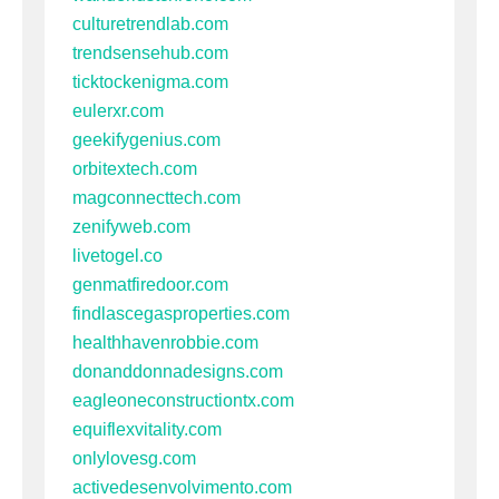
culturetrendlab.com
trendsensehub.com
ticktockenigma.com
eulerxr.com
geekifygenius.com
orbitextech.com
magconnecttech.com
zenifyweb.com
livetogel.co
genmatfiredoor.com
findlascegasproperties.com
healthhavenrobbie.com
donanddonnadesigns.com
eagleoneconstructiontx.com
equiflexvitality.com
onlylovesg.com
activedesenvolvimento.com