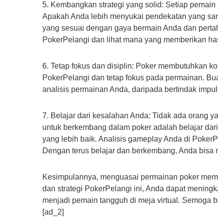
5. Kembangkan strategi yang solid: Setiap pemain 
Apakah Anda lebih menyukai pendekatan yang sanga
yang sesuai dengan gaya bermain Anda dan pertah
PokerPelangi dan lihat mana yang memberikan hasi
6. Tetap fokus dan disiplin: Poker membutuhkan ko
PokerPelangi dan tetap fokus pada permainan. Bua
analisis permainan Anda, daripada bertindak impul
7. Belajar dari kesalahan Anda: Tidak ada orang
untuk berkembang dalam poker adalah belajar da
yang lebih baik. Analisis gameplay Anda di PokerPe
Dengan terus belajar dan berkembang, Anda bisa 
Kesimpulannya, menguasai permainan poker membut
dan strategi PokerPelangi ini, Anda dapat mening
menjadi pemain tangguh di meja virtual. Semoga b
[ad_2]