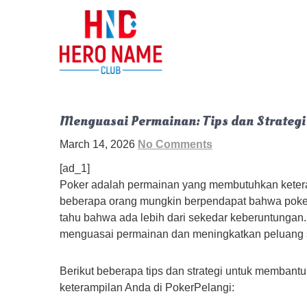
Skip
to
content
Situs Poker Online Ter
Mainkan di situs poker online terpopuler dengan 
yang menyenangkan.
Menguasai Permainan: Tips dan Strategi
March 14, 2026
No Comments
[ad_1]
Poker adalah permainan yang membutuhkan keteram
beberapa orang mungkin berpendapat bahwa poke
tahu bahwa ada lebih dari sekedar keberuntungan. 
menguasai permainan dan meningkatkan peluang su
Berikut beberapa tips dan strategi untuk memban
keterampilan Anda di PokerPelangi: