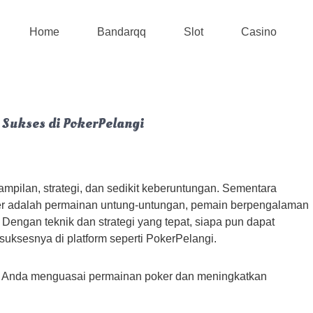
Home
Bandarqq
Slot
Casino
populer dengan Interface Ra
interface yang ramah pengguna. Nikmati kemudahan navigasi dan
 Sukses di PokerPelangi
pilan, strategi, dan sedikit keberuntungan. Sementara
r adalah permainan untung-untungan, pemain berpengalaman
Dengan teknik dan strategi yang tepat, siapa pun dapat
ksesnya di platform seperti PokerPelangi.
tu Anda menguasai permainan poker dan meningkatkan