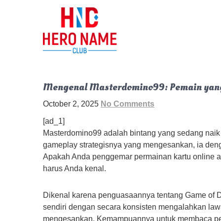
Skip
to
content
Situs Poker Online Ter
Mainkan di situs poker online terpopuler dengan 
yang menyenangkan.
Mengenal Masterdomino99: Pemain yang
October 2, 2025
No Comments
[ad_1]
Masterdomino99 adalah bintang yang sedang naik 
gameplay strategisnya yang mengesankan, ia den
Apakah Anda penggemar permainan kartu online a
harus Anda kenal.
Dikenal karena penguasaannya tentang Game of D
sendiri dengan secara konsisten mengalahkan l
mengesankan. Kemampuannya untuk membaca per