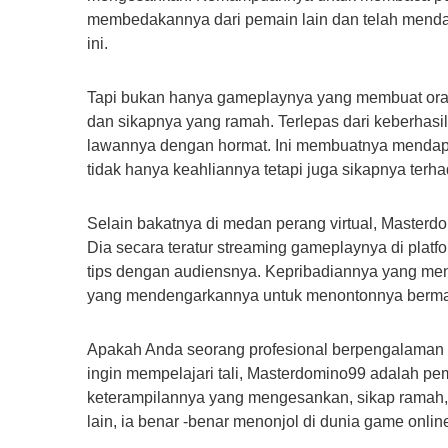
membedakannya dari pemain lain dan telah mendapa
ini.
Tapi bukan hanya gameplaynya yang membuat orang
dan sikapnya yang ramah. Terlepas dari keberhasil
lawannya dengan hormat. Ini membuatnya mendapa
tidak hanya keahliannya tetapi juga sikapnya ter
Selain bakatnya di medan perang virtual, Master
Dia secara teratur streaming gameplaynya di platfo
tips dengan audiensnya. Kepribadiannya yang mena
yang mendengarkannya untuk menontonnya bermain
Apakah Anda seorang profesional berpengalaman 
ingin mempelajari tali, Masterdomino99 adalah pe
keterampilannya yang mengesankan, sikap ramah,
lain, ia benar -benar menonjol di dunia game onlin