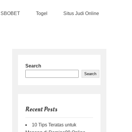
SBOBET
Togel
Situs Judi Online
mah
Pengguna
 fitur-fitur canggih untuk pengalaman bermain
Search
Search
Recent Posts
10 Tips Teratas untuk