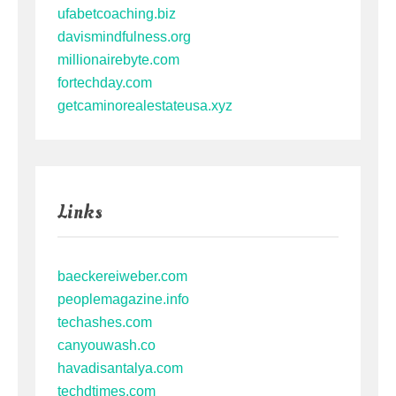
ufabetcoaching.biz
davismindfulness.org
millionairebyte.com
fortechday.com
getcaminorealestateusa.xyz
Links
baeckereiweber.com
peoplemagazine.info
techashes.com
canyouwash.co
havadisantalya.com
techdtimes.com