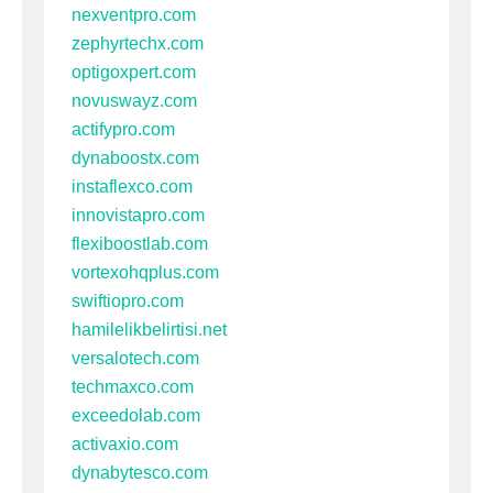
nexventpro.com
zephyrtechx.com
optigoxpert.com
novuswayz.com
actifypro.com
dynaboostx.com
instaflexco.com
innovistapro.com
flexiboostlab.com
vortexohqplus.com
swiftiopro.com
hamilelikbelirtisi.net
versalotech.com
techmaxco.com
exceedolab.com
activaxio.com
dynabytesco.com