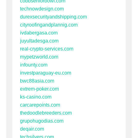
cobbseniorbowl.com
technowdesign.com
durexsecurityandshipping.com
cityroofingandplannig.com
ivdabergasa.com
juyultadesga.com
real-crypto-services.com
mypetzworld.com
infounty.com
investparaguay-eu.com
bwc88asia.com
extrem-poker.com
ks-casino.com
carcarepoints.com
thedoodlebreeders.com
grupohugodias.com
deqair.com
techsilvers.com