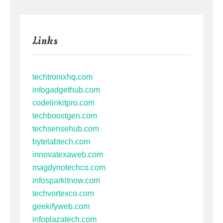
Links
techtronixhq.com
infogadgethub.com
codelinkitpro.com
techboostgen.com
techsensehub.com
bytelabtech.com
innovatexaweb.com
magdynotechco.com
infosparkitnow.com
techvortexco.com
geekifyweb.com
infoplazatech.com