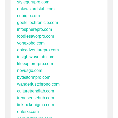
stylegurupro.com
datawizardslab.com
cubiqio.com
geeklifechronicle.com
infospherepro.com
foodiesavorpro.com
vortexohq.com
epicadventurepro.com
insightwavelab.com
lifeexplorerpro.com
novusgo.com
bytestormpro.com
wanderlustchrono.com
culturetrendlab.com
trendsensehub.com
ticktockenigma.com
eulerxr.com