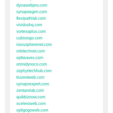
dynawebpro.com
synapsegen.com
flexipathlab.com
vividushq.com
vortexaplus.com
cubixiogo.com
novuspherenet.com
orbitechnet.com
optiwavex.com
omnidynoco.com
zephyrtechhub.com
truzestweb.com
synapsexpert.com
zentarolab.com
quikbiznow.com
xceleroweb.com
optigogoweb.com