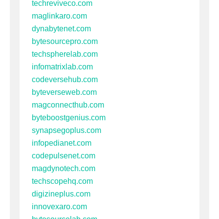
techreviveco.com
maglinkaro.com
dynabytenet.com
bytesourcepro.com
techspherelab.com
infomatrixlab.com
codeversehub.com
byteverseweb.com
magconnecthub.com
byteboostgenius.com
synapsegoplus.com
infopedianet.com
codepulsenet.com
magdynotech.com
techscopehq.com
digizineplus.com
innovexaro.com