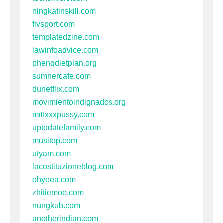
ningkatinskill.com
fivsport.com
templatedzine.com
lawinfoadvice.com
phenqdietplan.org
sumnercafe.com
dunetflix.com
movimientoindignados.org
milfxxxpussy.com
uptodatefamily.com
musitop.com
utyam.com
lacostituzioneblog.com
ohyeea.com
zhitiemoe.com
nungkub.com
anotherindian.com