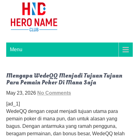
Skip
to
content
Situs
Mainkan di situs poker
Poker
online terpopuler
Menu
dengan interface yang
Online
ramah pengguna.
Terpopuler
Nikmati kemudahan
Mengapa WedeQQ Menjadi Tujuan Tujuan
navigasi dan fitur-fitur
dengan
Para Pemain Poker Di Mana Saja
canggih untuk
Interface
May 23, 2026
No Comments
pengalaman bermain
Ramah
yang menyenangkan.
[ad_1]
WedeQQ dengan cepat menjadi tujuan utama para
Pengguna
pemain poker di mana pun, dan untuk alasan yang
bagus. Dengan antarmuka yang ramah pengguna,
beragam permainan, dan bonus besar, WedeQQ telah