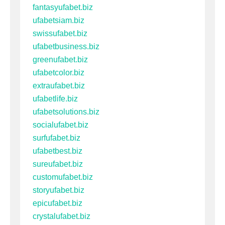
fantasyufabet.biz
ufabetsiam.biz
swissufabet.biz
ufabetbusiness.biz
greenufabet.biz
ufabetcolor.biz
extraufabet.biz
ufabetlife.biz
ufabetsolutions.biz
socialufabet.biz
surfufabet.biz
ufabetbest.biz
sureufabet.biz
customufabet.biz
storyufabet.biz
epicufabet.biz
crystalufabet.biz