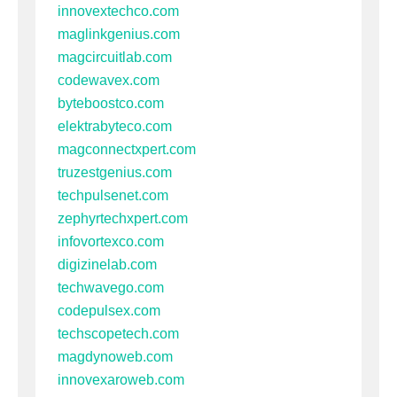
innovextechco.com
maglinkgenius.com
magcircuitlab.com
codewavex.com
byteboostco.com
elektrabyteco.com
magconnectxpert.com
truzestgenius.com
techpulsenet.com
zephyrtechxpert.com
infovortexco.com
digizinelab.com
techwavego.com
codepulsex.com
techscopetech.com
magdynoweb.com
innovexaroweb.com