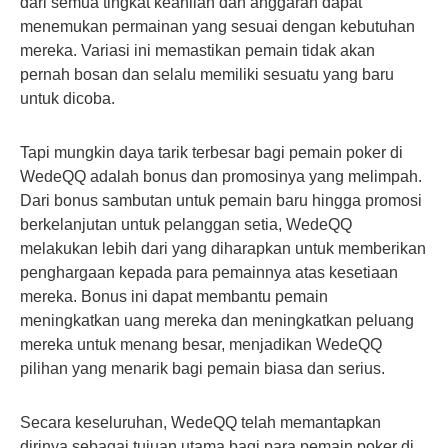
dari semua tingkat keahlian dan anggaran dapat
menemukan permainan yang sesuai dengan kebutuhan
mereka. Variasi ini memastikan pemain tidak akan
pernah bosan dan selalu memiliki sesuatu yang baru
untuk dicoba.
Tapi mungkin daya tarik terbesar bagi pemain poker di
WedeQQ adalah bonus dan promosinya yang melimpah.
Dari bonus sambutan untuk pemain baru hingga promosi
berkelanjutan untuk pelanggan setia, WedeQQ
melakukan lebih dari yang diharapkan untuk memberikan
penghargaan kepada para pemainnya atas kesetiaan
mereka. Bonus ini dapat membantu pemain
meningkatkan uang mereka dan meningkatkan peluang
mereka untuk menang besar, menjadikan WedeQQ
pilihan yang menarik bagi pemain biasa dan serius.
Secara keseluruhan, WedeQQ telah memantapkan
dirinya sebagai tujuan utama bagi para pemain poker di