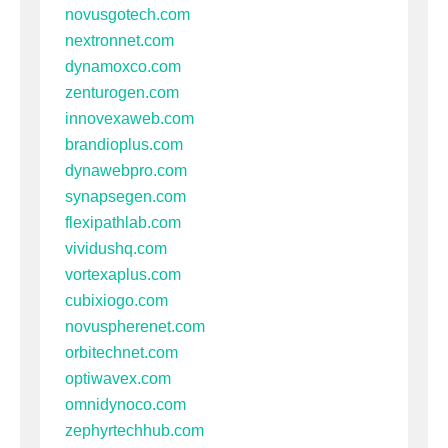
novusgotech.com
nextronnet.com
dynamoxco.com
zenturogen.com
innovexaweb.com
brandioplus.com
dynawebpro.com
synapsegen.com
flexipathlab.com
vividushq.com
vortexaplus.com
cubixiogo.com
novuspherenet.com
orbitechnet.com
optiwavex.com
omnidynoco.com
zephyrtechhub.com