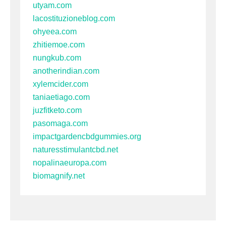
utyam.com
lacostituzioneblog.com
ohyeea.com
zhitiemoe.com
nungkub.com
anotherindian.com
xylemcider.com
taniaetiago.com
juzfitketo.com
pasomaga.com
impactgardencbdgummies.org
naturesstimulantcbd.net
nopalinaeuropa.com
biomagnify.net