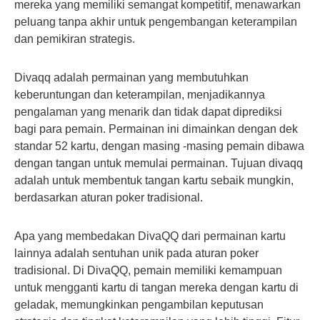
mereka yang memiliki semangat kompetitif, menawarkan
peluang tanpa akhir untuk pengembangan keterampilan
dan pemikiran strategis.
Divaqq adalah permainan yang membutuhkan
keberuntungan dan keterampilan, menjadikannya
pengalaman yang menarik dan tidak dapat diprediksi
bagi para pemain. Permainan ini dimainkan dengan dek
standar 52 kartu, dengan masing -masing pemain dibawa
dengan tangan untuk memulai permainan. Tujuan divaqq
adalah untuk membentuk tangan kartu sebaik mungkin,
berdasarkan aturan poker tradisional.
Apa yang membedakan DivaQQ dari permainan kartu
lainnya adalah sentuhan unik pada aturan poker
tradisional. Di DivaQQ, pemain memiliki kemampuan
untuk mengganti kartu di tangan mereka dengan kartu di
geladak, memungkinkan pengambilan keputusan