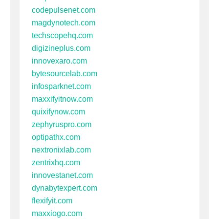
codepulsenet.com
magdynotech.com
techscopehq.com
digizineplus.com
innovexaro.com
bytesourcelab.com
infosparknet.com
maxxifyitnow.com
quixifynow.com
zephyruspro.com
optipathx.com
nextronixlab.com
zentrixhq.com
innovestanet.com
dynabytexpert.com
flexifyit.com
maxxiogo.com