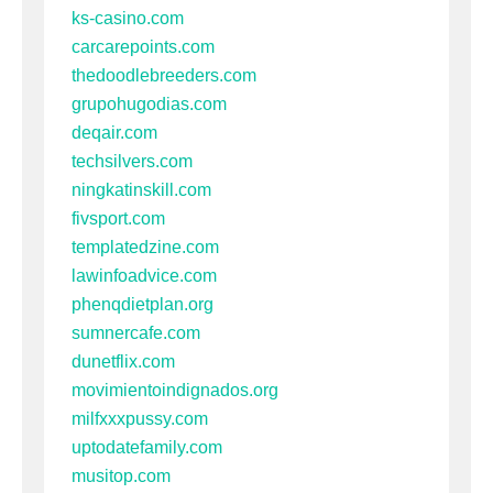
ks-casino.com
carcarepoints.com
thedoodlebreeders.com
grupohugodias.com
deqair.com
techsilvers.com
ningkatinskill.com
fivsport.com
templatedzine.com
lawinfoadvice.com
phenqdietplan.org
sumnercafe.com
dunetflix.com
movimientoindignados.org
milfxxxpussy.com
uptodatefamily.com
musitop.com