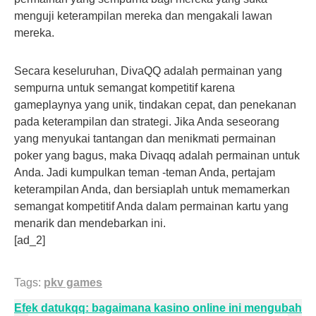
menguji keterampilan mereka dan mengakali lawan
mereka.
Secara keseluruhan, DivaQQ adalah permainan yang
sempurna untuk semangat kompetitif karena
gameplaynya yang unik, tindakan cepat, dan penekanan
pada keterampilan dan strategi. Jika Anda seseorang
yang menyukai tantangan dan menikmati permainan
poker yang bagus, maka Divaqq adalah permainan untuk
Anda. Jadi kumpulkan teman -teman Anda, pertajam
keterampilan Anda, dan bersiaplah untuk memamerkan
semangat kompetitif Anda dalam permainan kartu yang
menarik dan mendebarkan ini.
[ad_2]
Tags:
pkv games
Post
Efek datukqq: bagaimana kasino online ini mengubah