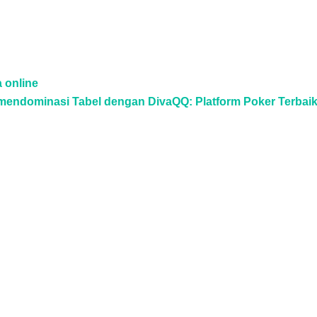
 online
mendominasi Tabel dengan DivaQQ: Platform Poker Terbai