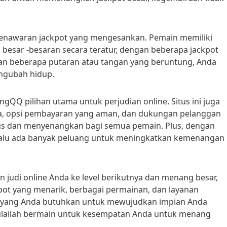
penawaran jackpot yang mengesankan. Pemain memiliki
sar -besaran secara teratur, dengan beberapa jackpot
gan beberapa putaran atau tangan yang beruntung, Anda
ngubah hidup.
gQQ pilihan utama untuk perjudian online. Situs ini juga
 opsi pembayaran yang aman, dan dukungan pelanggan
s dan menyenangkan bagi semua pemain. Plus, dengan
elalu ada banyak peluang untuk meningkatkan kemenangan
 judi online Anda ke level berikutnya dan menang besar,
kpot yang menarik, berbagai permainan, dan layanan
ua yang Anda butuhkan untuk mewujudkan impian Anda
 mulailah bermain untuk kesempatan Anda untuk menang