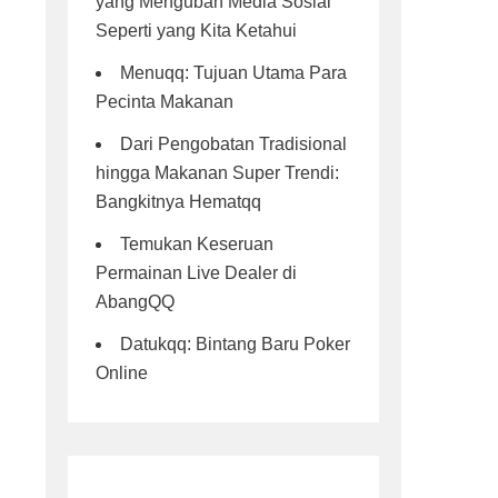
yang Mengubah Media Sosial
Seperti yang Kita Ketahui
Menuqq: Tujuan Utama Para
Pecinta Makanan
Dari Pengobatan Tradisional
hingga Makanan Super Trendi:
Bangkitnya Hematqq
Temukan Keseruan
Permainan Live Dealer di
AbangQQ
Datukqq: Bintang Baru Poker
Online