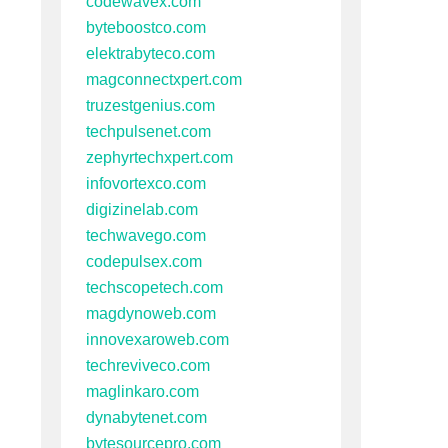
codewavex.com
byteboostco.com
elektrabyteco.com
magconnectxpert.com
truzestgenius.com
techpulsenet.com
zephyrtechxpert.com
infovortexco.com
digizinelab.com
techwavego.com
codepulsex.com
techscopetech.com
magdynoweb.com
innovexaroweb.com
techreviveco.com
maglinkaro.com
dynabytenet.com
bytesourcepro.com