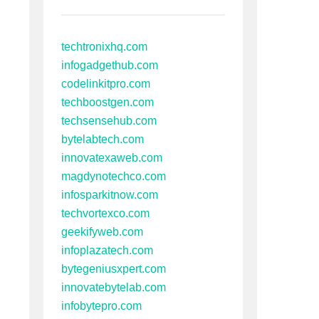
techtronixhq.com
infogadgethub.com
codelinkitpro.com
techboostgen.com
techsensehub.com
bytelabtech.com
innovatexaweb.com
magdynotechco.com
infosparkitnow.com
techvortexco.com
geekifyweb.com
infoplazatech.com
bytegeniusxpert.com
innovatebytelab.com
infobytepro.com