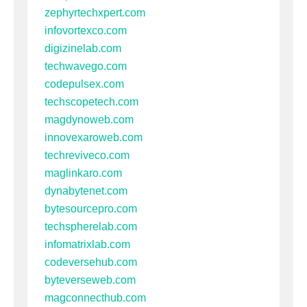
zephyrtechxpert.com
infovortexco.com
digizinelab.com
techwavego.com
codepulsex.com
techscopetech.com
magdynoweb.com
innovexaroweb.com
techreviveco.com
maglinkaro.com
dynabytenet.com
bytesourcepro.com
techspherelab.com
infomatrixlab.com
codeversehub.com
byteverseweb.com
magconnecthub.com