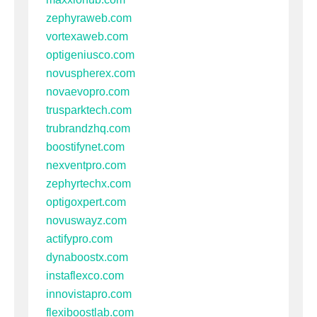
zephyraweb.com
vortexaweb.com
optigeniusco.com
novuspherex.com
novaevopro.com
trusparktech.com
trubrandzhq.com
boostifynet.com
nexventpro.com
zephyrtechx.com
optigoxpert.com
novuswayz.com
actifypro.com
dynaboostx.com
instaflexco.com
innovistapro.com
flexiboostlab.com