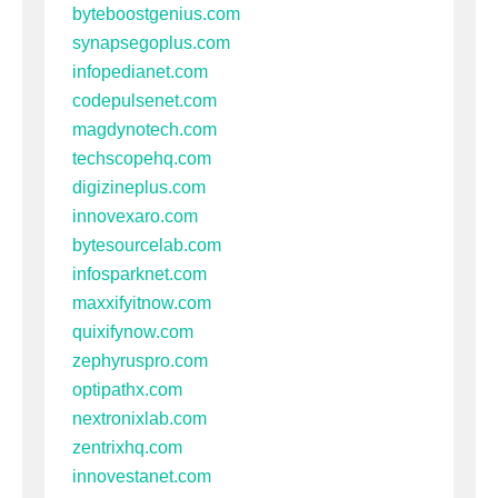
byteboostgenius.com
synapsegoplus.com
infopedianet.com
codepulsenet.com
magdynotech.com
techscopehq.com
digizineplus.com
innovexaro.com
bytesourcelab.com
infosparknet.com
maxxifyitnow.com
quixifynow.com
zephyruspro.com
optipathx.com
nextronixlab.com
zentrixhq.com
innovestanet.com