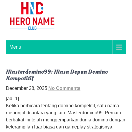
Skip
to
content
Situs
Mainkan di situs poker
Poker
online terpopuler
Menu
dengan interface yang
Online
ramah pengguna.
Terpopuler
Nikmati kemudahan
Masterdomino99: Masa Depan Domino
navigasi dan fitur-fitur
dengan
Kompetitif
canggih untuk
Interface
December 28, 2025
No Comments
pengalaman bermain
Ramah
yang menyenangkan.
[ad_1]
Ketika berbicara tentang domino kompetitif, satu nama
Pengguna
menonjol di antara yang lain: Masterdomino99. Pemain
berbakat ini telah menggemparkan dunia domino dengan
keterampilan luar biasa dan gameplay strategisnya.