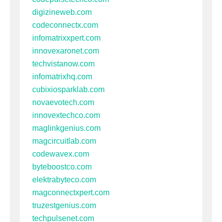
digizineweb.com
codeconnectx.com
infomatrixxpert.com
innovexaronet.com
techvistanow.com
infomatrixhq.com
cubixiosparklab.com
novaevotech.com
innovextechco.com
maglinkgenius.com
magcircuitlab.com
codewavex.com
byteboostco.com
elektrabyteco.com
magconnectxpert.com
truzestgenius.com
techpulsenet.com