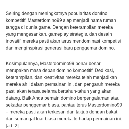
Seiring dengan meningkatnya popularitas domino
kompetitif, Masterdomino99 siap menjadi nama rumah
tangga di dunia game. Dengan keterampilan mereka
yang mengesankan, gameplay strategis, dan desain
inovatif, mereka pasti akan terus mendominasi kompetisi
dan menginspirasi generasi baru penggemar domino.
Kesimpulannya, Masterdomino99 benar-benar
merupakan masa depan domino kompetitif. Dedikasi,
keterampilan, dan kreativitas mereka telah menjadikan
mereka ahli dalam permainan ini, dan pengaruh mereka
pasti akan terasa selama bertahun-tahun yang akan
datang. Baik Anda pemain domino berpengalaman atau
sekadar penggemar biasa, pantau terus Masterdomino99
– mereka pasti akan terkesan dan takjub dengan bakat
dan semangat luar biasa mereka terhadap permainan ini.
[ad_2]