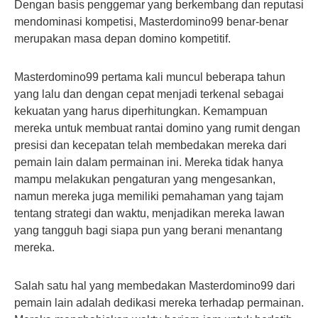
Dengan basis penggemar yang berkembang dan reputasi
mendominasi kompetisi, Masterdomino99 benar-benar
merupakan masa depan domino kompetitif.
Masterdomino99 pertama kali muncul beberapa tahun
yang lalu dan dengan cepat menjadi terkenal sebagai
kekuatan yang harus diperhitungkan. Kemampuan
mereka untuk membuat rantai domino yang rumit dengan
presisi dan kecepatan telah membedakan mereka dari
pemain lain dalam permainan ini. Mereka tidak hanya
mampu melakukan pengaturan yang mengesankan,
namun mereka juga memiliki pemahaman yang tajam
tentang strategi dan waktu, menjadikan mereka lawan
yang tangguh bagi siapa pun yang berani menantang
mereka.
Salah satu hal yang membedakan Masterdomino99 dari
pemain lain adalah dedikasi mereka terhadap permainan.