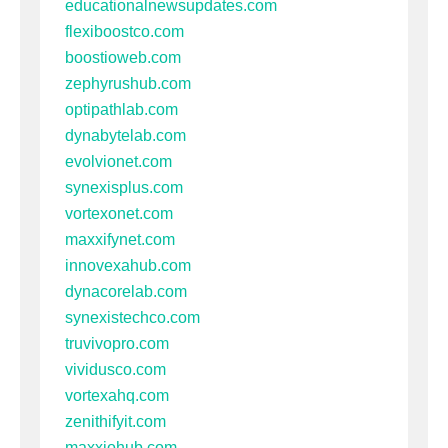
educationalnewsupdates.com
flexiboostco.com
boostioweb.com
zephyrushub.com
optipathlab.com
dynabytelab.com
evolvionet.com
synexisplus.com
vortexonet.com
maxxifynet.com
innovexahub.com
dynacorelab.com
synexistechco.com
truvivopro.com
vividusco.com
vortexahq.com
zenithifyit.com
maxxiohub.com