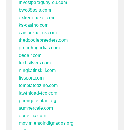
investparaguay-eu.com
bwc88asia.com
extrem-poker.com
ks-casino.com
carcarepoints.com
thedoodlebreeders.com
grupohugodias.com
deqair.com
techsilvers.com
ningkatinskill.com
fivsport.com
templatedzine.com
lawinfoadvice.com
phenqdietplan.org
sumnercafe.com
dunetflix.com
movimientoindignados.org