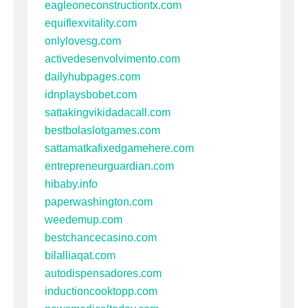
eagleoneconstructiontx.com
equiflexvitality.com
onlylovesg.com
activedesenvolvimento.com
dailyhubpages.com
idnplaysbobet.com
sattakingvikidadacall.com
bestbolaslotgames.com
sattamatkafixedgamehere.com
entrepreneurguardian.com
hibaby.info
paperwashington.com
weedemup.com
bestchancecasino.com
bilalliaqat.com
autodispensadores.com
inductioncooktopp.com