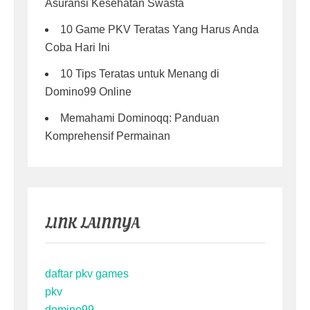
Asuransi Kesehatan Swasta
10 Game PKV Teratas Yang Harus Anda
Coba Hari Ini
10 Tips Teratas untuk Menang di
Domino99 Online
Memahami Dominoqq: Panduan
Komprehensif Permainan
LINK LAINNYA
daftar pkv games
pkv
domino99