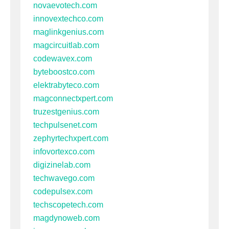
novaevotech.com
innovextechco.com
maglinkgenius.com
magcircuitlab.com
codewavex.com
byteboostco.com
elektrabyteco.com
magconnectxpert.com
truzestgenius.com
techpulsenet.com
zephyrtechxpert.com
infovortexco.com
digizinelab.com
techwavego.com
codepulsex.com
techscopetech.com
magdynoweb.com