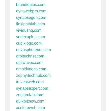
brandioplus.com
dynawebpro.com
synapsegen.com
flexipathlab.com
vividushq.com
vortexaplus.com
cubixiogo.com
novuspherenet.com
orbitechnet.com
optiwavex.com
omnidynoco.com
zephyrtechhub.com
truzestweb.com
synapsexpert.com
zentarolab.com
quikbiznow.com
xceleroweb.com