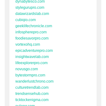
dynabytesco.com
stylegurupro.com
datawizardslab.com
cubiqio.com
geeklifechronicle.com
infospherepro.com
foodiesavorpro.com
vortexohq.com
epicadventurepro.com
insightwavelab.com
lifeexplorerpro.com
novusgo.com
bytestormpro.com
wanderlustchrono.com
culturetrendlab.com
trendsensehub.com
ticktockenigma.com
eulerxr.com