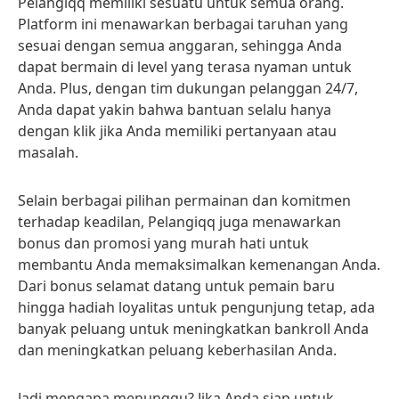
Pelangiqq memiliki sesuatu untuk semua orang.
Platform ini menawarkan berbagai taruhan yang
sesuai dengan semua anggaran, sehingga Anda
dapat bermain di level yang terasa nyaman untuk
Anda. Plus, dengan tim dukungan pelanggan 24/7,
Anda dapat yakin bahwa bantuan selalu hanya
dengan klik jika Anda memiliki pertanyaan atau
masalah.
Selain berbagai pilihan permainan dan komitmen
terhadap keadilan, Pelangiqq juga menawarkan
bonus dan promosi yang murah hati untuk
membantu Anda memaksimalkan kemenangan Anda.
Dari bonus selamat datang untuk pemain baru
hingga hadiah loyalitas untuk pengunjung tetap, ada
banyak peluang untuk meningkatkan bankroll Anda
dan meningkatkan peluang keberhasilan Anda.
Jadi mengapa menunggu? Jika Anda siap untuk