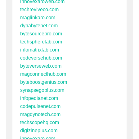
innovexaroweb.com
techreviveco.com
maglinkaro.com
dynabytenet.com
bytesourcepro.com
techspherelab.com
infomatrixlab.com
codeversehub.com
byteverseweb.com
magconnecthub.com
byteboostgenius.com
synapsegoplus.com
infopedianet.com
codepulsenet.com
magdynotech.com
techscopehq.com
digizineplus.com
innovexaro.com