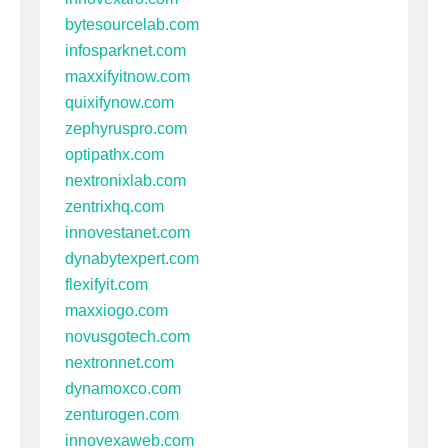
bytesourcelab.com
infosparknet.com
maxxifyitnow.com
quixifynow.com
zephyruspro.com
optipathx.com
nextronixlab.com
zentrixhq.com
innovestanet.com
dynabytexpert.com
flexifyit.com
maxxiogo.com
novusgotech.com
nextronnet.com
dynamoxco.com
zenturogen.com
innovexaweb.com