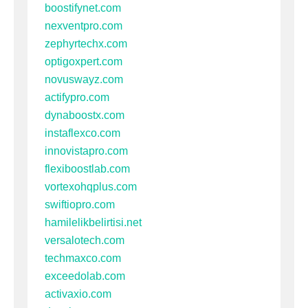
boostifynet.com
nexventpro.com
zephyrtechx.com
optigoxpert.com
novuswayz.com
actifypro.com
dynaboostx.com
instaflexco.com
innovistapro.com
flexiboostlab.com
vortexohqplus.com
swiftiopro.com
hamilelikbelirtisi.net
versalotech.com
techmaxco.com
exceedolab.com
activaxio.com