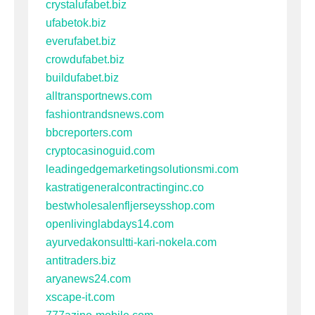
crystalufabet.biz
ufabetok.biz
everufabet.biz
crowdufabet.biz
buildufabet.biz
alltransportnews.com
fashiontrandsnews.com
bbcreporters.com
cryptocasinoguid.com
leadingedgemarketingsolutionsmi.com
kastratigeneralcontractinginc.co
bestwholesalenfljerseysshop.com
openlivinglabdays14.com
ayurvedakonsultti-kari-nokela.com
antitraders.biz
aryanews24.com
xscape-it.com