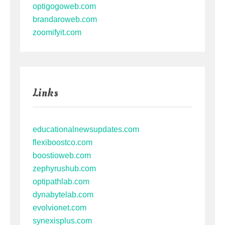
optigogoweb.com
brandaroweb.com
zoomifyit.com
Links
educationalnewsupdates.com
flexiboostco.com
boostioweb.com
zephyrushub.com
optipathlab.com
dynabytelab.com
evolvionet.com
synexisplus.com