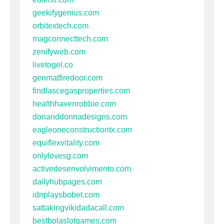
geekifygenius.com
orbitextech.com
magconnecttech.com
zenifyweb.com
livetogel.co
genmatfiredoor.com
findlascegasproperties.com
healthhavenrobbie.com
donanddonnadesigns.com
eagleoneconstructiontx.com
equiflexvitality.com
onlylovesg.com
activedesenvolvimento.com
dailyhubpages.com
idnplaysbobet.com
sattakingvikidadacall.com
bestbolaslotgames.com