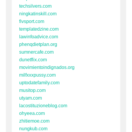
techsilvers.com
ningkatinskill.com
fivsport.com
templatedzine.com
lawinfoadvice.com
phenqdietplan.org
sumnercafe.com
dunetflix.com
movimientoindignados.org
milfxxxpussy.com
uptodatefamily.com
musitop.com
utyam.com
lacostituzioneblog.com
ohyeea.com
zhitiemoe.com
nungkub.com