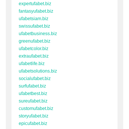
expertufabet.biz
fantasyufabet.biz
ufabetsiam.biz
swissufabet.biz
ufabetbusiness.biz
greenufabet.biz
ufabetcolor.biz
extraufabet.biz
ufabetlife.biz
ufabetsolutions.biz
socialufabet.biz
surfufabet.biz
ufabetbest.biz
sureufabet.biz
customufabet.biz
storyufabet.biz
epicufabet.biz