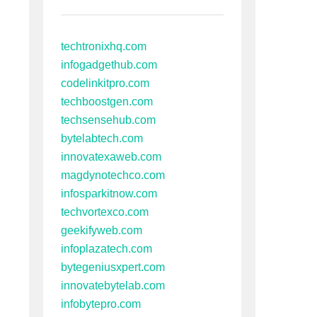
techtronixhq.com
infogadgethub.com
codelinkitpro.com
techboostgen.com
techsensehub.com
bytelabtech.com
innovatexaweb.com
magdynotechco.com
infosparkitnow.com
techvortexco.com
geekifyweb.com
infoplazatech.com
bytegeniusxpert.com
innovatebytelab.com
infobytepro.com