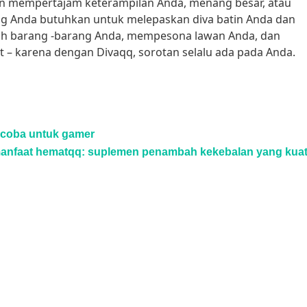
 mempertajam keterampilan Anda, menang besar, atau
ng Anda butuhkan untuk melepaskan diva batin Anda dan
uh barang -barang Anda, mempesona lawan Anda, dan
– karena dengan Divaqq, sorotan selalu ada pada Anda.
dicoba untuk gamer
manfaat hematqq: suplemen penambah kekebalan yang kua