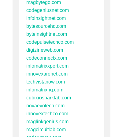
magbytego.com
codegeniusnet.com
infoinsightnet.com
bytesourcehq.com
byteinsightnet.com
codepulsetechco.com
digizineweb.com
codeconnectx.com
infomatrixxpert.com
innovexaronet.com
techvistanow.com
infomatrixhq.com
cubixiosparklab.com
novaevotech.com
innovextechco.com
maglinkgenius.com
magcircuitlab.com