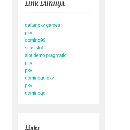
LINK LAINNYA
daftar pkv games
pkv
domino99
situs slot
slot demo pragmatic
pkv
t
pkv
dominoqq pkv
pkv
dominoqq
Links