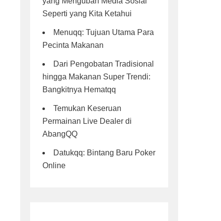
yang Mengubah Media Sosial
Seperti yang Kita Ketahui
Menuqq: Tujuan Utama Para
Pecinta Makanan
Dari Pengobatan Tradisional
hingga Makanan Super Trendi:
Bangkitnya Hematqq
Temukan Keseruan
Permainan Live Dealer di
AbangQQ
Datukqq: Bintang Baru Poker
Online