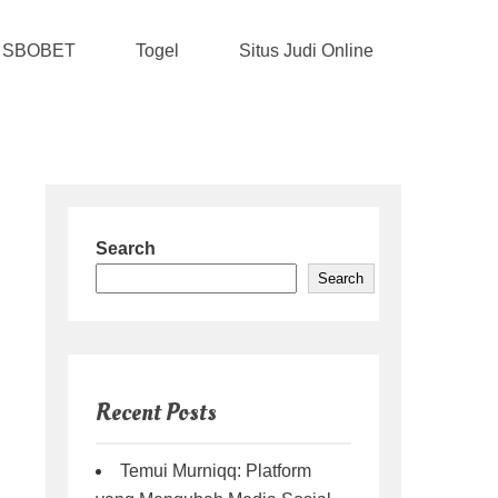
SBOBET
Togel
Situs Judi Online
mah
Pengguna
igasi dan fitur-fitur canggih untuk pengalaman
Search
Search
Recent Posts
Temui Murniqq: Platform