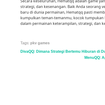
Secara keseluruhan, Hematqq adalah game ya
strategi, dan kesenangan. Baik Anda seorang 
baru di dunia permainan, Hematqq pasti membe
kumpulkan teman-temanmu, kocok tumpukan k
dalam permainan keterampilan, strategi, dan 
Tags:
pkv games
Post
DivaQQ: Dimana Strategi Bertemu Hiburan di D
navigation
MenuQQ: Ap