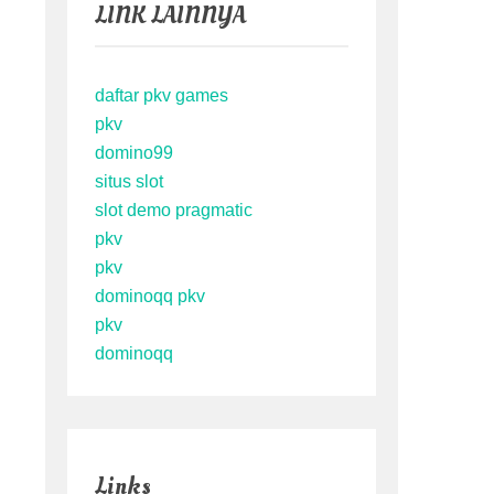
LINK LAINNYA
daftar pkv games
pkv
domino99
situs slot
slot demo pragmatic
pkv
pkv
h
dominoqq pkv
pkv
dominoqq
Links