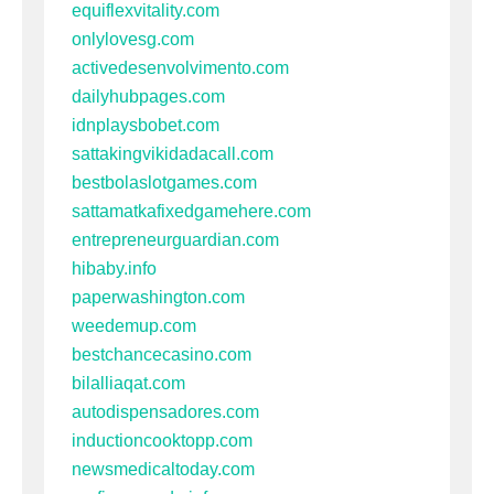
equiflexvitality.com
onlylovesg.com
activedesenvolvimento.com
dailyhubpages.com
idnplaysbobet.com
sattakingvikidadacall.com
bestbolaslotgames.com
sattamatkafixedgamehere.com
entrepreneurguardian.com
hibaby.info
paperwashington.com
weedemup.com
bestchancecasino.com
bilalliaqat.com
autodispensadores.com
inductioncooktopp.com
newsmedicaltoday.com