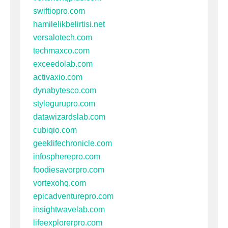
swiftiopro.com
hamilelikbelirtisi.net
versalotech.com
techmaxco.com
exceedolab.com
activaxio.com
dynabytesco.com
stylegurupro.com
datawizardslab.com
cubiqio.com
geeklifechronicle.com
infospherepro.com
foodiesavorpro.com
vortexohq.com
epicadventurepro.com
insightwavelab.com
lifeexplorerpro.com