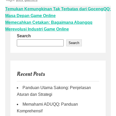
Post
Temukan Kemungkinan Tak Terbatas dari GocengQQ:
navigation
Masa Depan Game Online
Memecahkan Cetakan: Bagaimana Abangqq
Merevolusi Industri Game Online
Search
Search
Recent Posts
Panduan Utama Sakong: Penjelasan
Aturan dan Strategi
Memahami ADUQQ: Panduan
Komprehensif