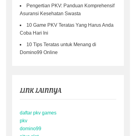
Pengertian PKV: Panduan Komprehensif
Asuransi Kesehatan Swasta
10 Game PKV Teratas Yang Harus Anda
Coba Hari Ini
10 Tips Teratas untuk Menang di
Domino99 Online
LINK LAINNYA
daftar pkv games
pkv
domino99