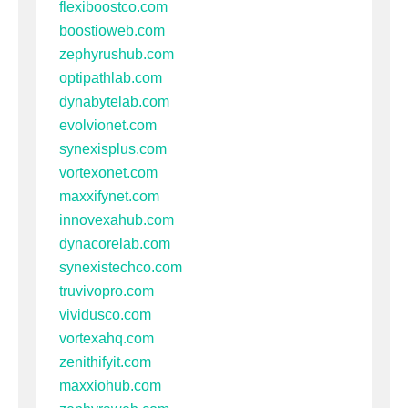
flexiboostco.com
boostioweb.com
zephyrushub.com
optipathlab.com
dynabytelab.com
evolvionet.com
synexisplus.com
vortexonet.com
maxxifynet.com
innovexahub.com
dynacorelab.com
synexistechco.com
truvivopro.com
vividusco.com
vortexahq.com
zenithifyit.com
maxxiohub.com