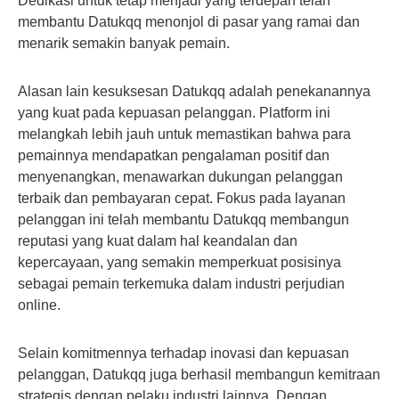
Dedikasi untuk tetap menjadi yang terdepan telah
membantu Datukqq menonjol di pasar yang ramai dan
menarik semakin banyak pemain.
Alasan lain kesuksesan Datukqq adalah penekanannya
yang kuat pada kepuasan pelanggan. Platform ini
melangkah lebih jauh untuk memastikan bahwa para
pemainnya mendapatkan pengalaman positif dan
menyenangkan, menawarkan dukungan pelanggan
terbaik dan pembayaran cepat. Fokus pada layanan
pelanggan ini telah membantu Datukqq membangun
reputasi yang kuat dalam hal keandalan dan
kepercayaan, yang semakin memperkuat posisinya
sebagai pemain terkemuka dalam industri perjudian
online.
Selain komitmennya terhadap inovasi dan kepuasan
pelanggan, Datukqq juga berhasil membangun kemitraan
strategis dengan pelaku industri lainnya. Dengan