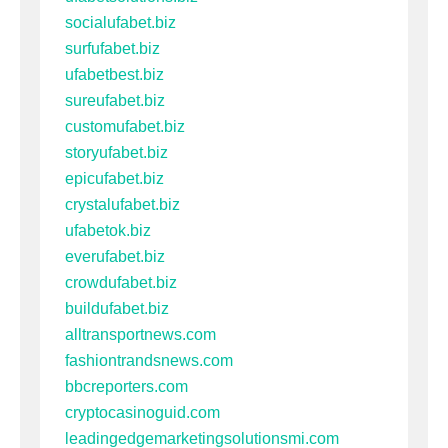
socialufabet.biz
surfufabet.biz
ufabetbest.biz
sureufabet.biz
customufabet.biz
storyufabet.biz
epicufabet.biz
crystalufabet.biz
ufabetok.biz
everufabet.biz
crowdufabet.biz
buildufabet.biz
alltransportnews.com
fashiontrandsnews.com
bbcreporters.com
cryptocasinoguid.com
leadingedgemarketingsolutionsmi.com