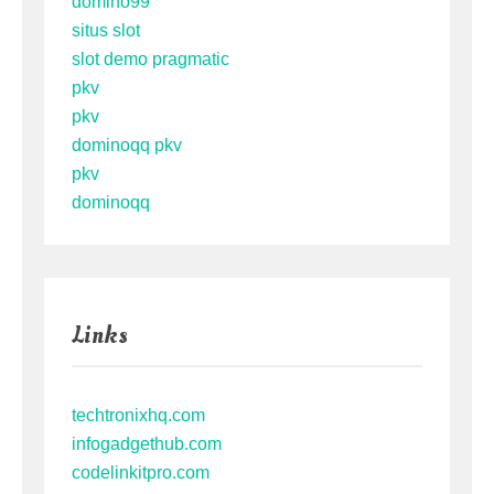
domino99
situs slot
slot demo pragmatic
pkv
pkv
dominoqq pkv
pkv
dominoqq
Links
techtronixhq.com
infogadgethub.com
codelinkitpro.com