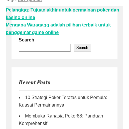
Post
Pelangiqq: Tujuan akhir untuk permainan poker dan
navigation
kasino online
Mengapa Waragaqq adalah pilihan terbaik untuk
penggemar game online
Search
Search
Recent Posts
10 Strategi Poker Teratas untuk Pemula:
Kuasai Permainannya
Membuka Rahasia Poker88: Panduan
Komprehensif