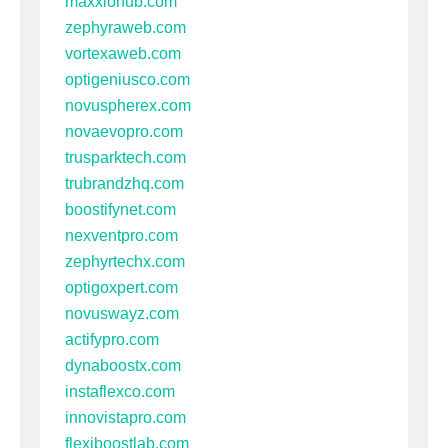
maxxiohub.com
zephyraweb.com
vortexaweb.com
optigeniusco.com
novuspherex.com
novaevopro.com
trusparktech.com
trubrandzhq.com
boostifynet.com
nexventpro.com
zephyrtechx.com
optigoxpert.com
novuswayz.com
actifypro.com
dynaboostx.com
instaflexco.com
innovistapro.com
flexiboostlab.com