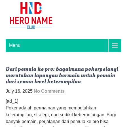
Skip
to
content
Situs
Mainkan di situs poker
Poker
online terpopuler
Menu
dengan interface yang
Online
ramah pengguna.
Terpopuler
Nikmati kemudahan
Dari pemula ke pro: bagaimana pokerpelangi
navigasi dan fitur-fitur
dengan
meratakan lapangan bermain untuk pemain
canggih untuk
dari semua level keterampilan
Interface
pengalaman bermain
July 16, 2025
No Comments
Ramah
yang menyenangkan.
[ad_1]
Pengguna
Poker adalah permainan yang membutuhkan
keterampilan, strategi, dan sedikit keberuntungan. Bagi
banyak pemain, perjalanan dari pemula ke pro bisa