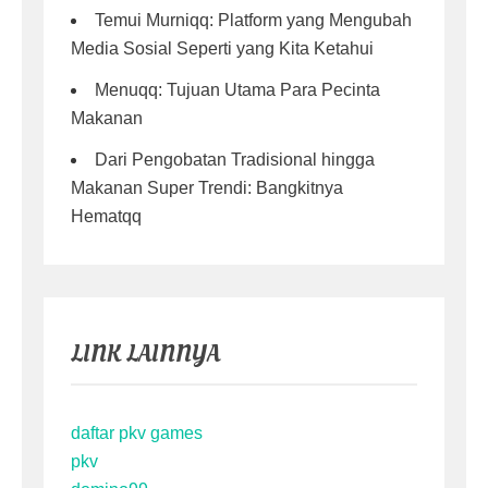
Temui Murniqq: Platform yang Mengubah
Media Sosial Seperti yang Kita Ketahui
Menuqq: Tujuan Utama Para Pecinta
Makanan
Dari Pengobatan Tradisional hingga
Makanan Super Trendi: Bangkitnya
Hematqq
LINK LAINNYA
daftar pkv games
pkv