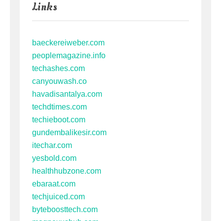
Links
baeckereiweber.com
peoplemagazine.info
techashes.com
canyouwash.co
havadisantalya.com
techdtimes.com
techieboot.com
gundembalikesir.com
itechar.com
yesbold.com
healthhubzone.com
ebaraat.com
techjuiced.com
byteboosttech.com