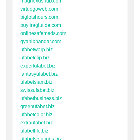
magnexushub.com
virtuogoweb.com
biglotshours.com
buyliraglutide.com
onlinesafemeds.com
gyanibhandar.com
ufabetwarp.biz
ufabetclip.biz
expertufabet.biz
fantasyufabet.biz
ufabetsiam.biz
swissufabet.biz
ufabetbusiness.biz
greenufabet.biz
ufabetcolor.biz
extraufabet.biz
ufabetlife.biz
ufabetsolutions.biz