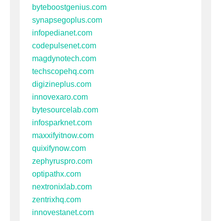
byteboostgenius.com
synapsegoplus.com
infopedianet.com
codepulsenet.com
magdynotech.com
techscopehq.com
digizineplus.com
innovexaro.com
bytesourcelab.com
infosparknet.com
maxxifyitnow.com
quixifynow.com
zephyruspro.com
optipathx.com
nextronixlab.com
zentrixhq.com
innovestanet.com