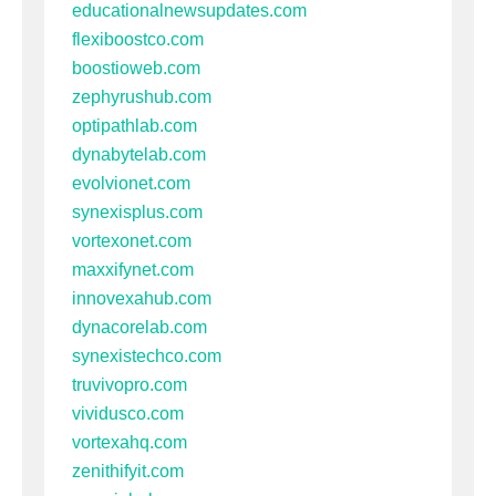
educationalnewsupdates.com
flexiboostco.com
boostioweb.com
zephyrushub.com
optipathlab.com
dynabytelab.com
evolvionet.com
synexisplus.com
vortexonet.com
maxxifynet.com
innovexahub.com
dynacorelab.com
synexistechco.com
truvivopro.com
vividusco.com
vortexahq.com
zenithifyit.com