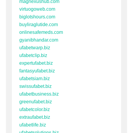
magnexushub.com
virtuogoweb.com
biglotshours.com
buyliraglutide.com
onlinesafemeds.com
gyanibhandar.com
ufabetwarp.biz
ufabetclip.biz
expertufabet.biz
fantasyufabet.biz
ufabetsiam.biz
swissufabet.biz
ufabetbusiness.biz
greenufabet.biz
ufabetcolor.biz
extraufabet.biz
ufabetlife.biz
ufabetsolutions.biz