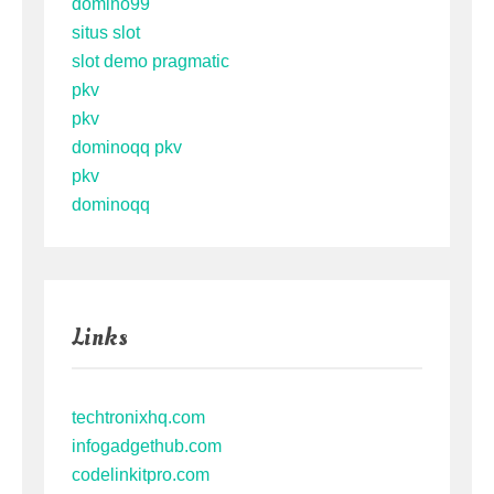
domino99
situs slot
slot demo pragmatic
pkv
pkv
dominoqq pkv
pkv
dominoqq
Links
techtronixhq.com
infogadgethub.com
codelinkitpro.com