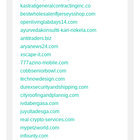
kastratigeneralcontractinginc.co
bestwholesalenfljerseysshop.com
openlivinglabdays14.com
ayurvedakonsultti-kari-nokela.com
antitraders.biz
aryanews24.com
xscape-it.com
777azino-mobile.com
cobbseniorbowl.com
technowdesign.com
durexsecurityandshipping.com
cityroofingandplannig.com
ivdabergasa.com
juyultadesga.com
real-crypto-services.com
mypetzworld.com
infounty.com