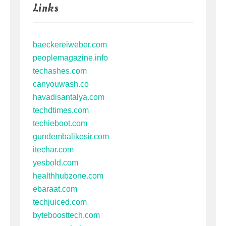
Links
baeckereiweber.com
peoplemagazine.info
techashes.com
canyouwash.co
havadisantalya.com
techdtimes.com
techieboot.com
gundembalikesir.com
itechar.com
yesbold.com
healthhubzone.com
ebaraat.com
techjuiced.com
byteboosttech.com