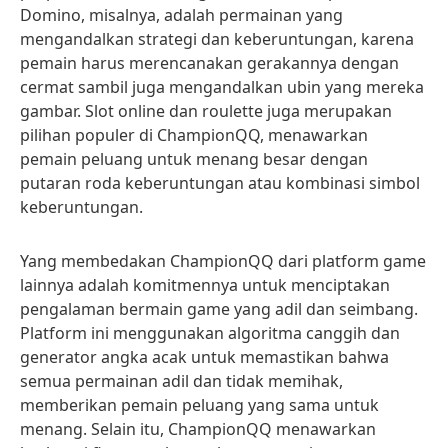
Domino, misalnya, adalah permainan yang
mengandalkan strategi dan keberuntungan, karena
pemain harus merencanakan gerakannya dengan
cermat sambil juga mengandalkan ubin yang mereka
gambar. Slot online dan roulette juga merupakan
pilihan populer di ChampionQQ, menawarkan
pemain peluang untuk menang besar dengan
putaran roda keberuntungan atau kombinasi simbol
keberuntungan.
Yang membedakan ChampionQQ dari platform game
lainnya adalah komitmennya untuk menciptakan
pengalaman bermain game yang adil dan seimbang.
Platform ini menggunakan algoritma canggih dan
generator angka acak untuk memastikan bahwa
semua permainan adil dan tidak memihak,
memberikan pemain peluang yang sama untuk
menang. Selain itu, ChampionQQ menawarkan