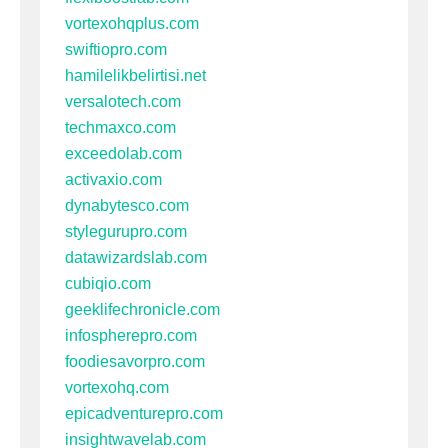
vortexohqplus.com
swiftiopro.com
hamilelikbelirtisi.net
versalotech.com
techmaxco.com
exceedolab.com
activaxio.com
dynabytesco.com
stylegurupro.com
datawizardslab.com
cubiqio.com
geeklifechronicle.com
infospherepro.com
foodiesavorpro.com
vortexohq.com
epicadventurepro.com
insightwavelab.com