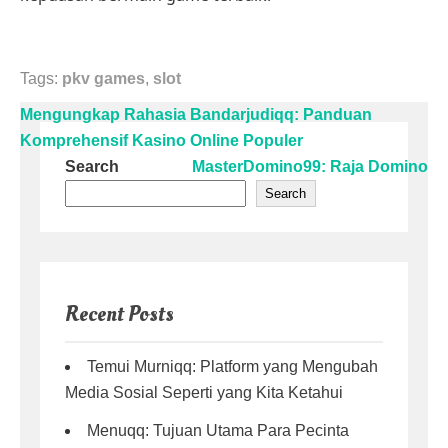
Tags:
pkv games
,
slot
Post
Mengungkap Rahasia Bandarjudiqq: Panduan
navigation
Komprehensif Kasino Online Populer
Search
MasterDomino99: Raja Domino
Search
Recent Posts
Temui Murniqq: Platform yang Mengubah
Media Sosial Seperti yang Kita Ketahui
Menuqq: Tujuan Utama Para Pecinta