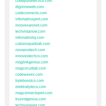
codepulsetechco.com
digizineweb.com
codeconnectx.com
infomatrixxpert.com
innovexaronet.com
techvistanow.com
infomatrixhq.com
cubixiosparklab.com
novaevotech.com
innovextechco.com
maglinkgenius.com
magcircuitlab.com
codewavex.com
byteboostco.com
elektrabyteco.com
magconnectxpert.com
truzestgenius.com
techpulsenet.com