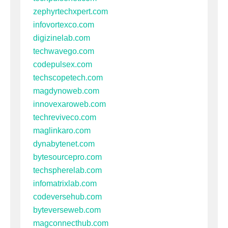
zephyrtechxpert.com
infovortexco.com
digizinelab.com
techwavego.com
codepulsex.com
techscopetech.com
magdynoweb.com
innovexaroweb.com
techreviveco.com
maglinkaro.com
dynabytenet.com
bytesourcepro.com
techspherelab.com
infomatrixlab.com
codeversehub.com
byteverseweb.com
magconnecthub.com