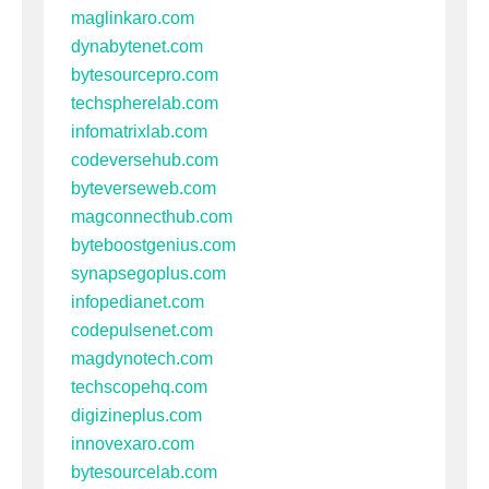
maglinkaro.com
dynabytenet.com
bytesourcepro.com
techspherelab.com
infomatrixlab.com
codeversehub.com
byteverseweb.com
magconnecthub.com
byteboostgenius.com
synapsegoplus.com
infopedianet.com
codepulsenet.com
magdynotech.com
techscopehq.com
digizineplus.com
innovexaro.com
bytesourcelab.com