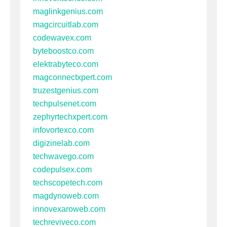
maglinkgenius.com
magcircuitlab.com
codewavex.com
byteboostco.com
elektrabyteco.com
magconnectxpert.com
truzestgenius.com
techpulsenet.com
zephyrtechxpert.com
infovortexco.com
digizinelab.com
techwavego.com
codepulsex.com
techscopetech.com
magdynoweb.com
innovexaroweb.com
techreviveco.com