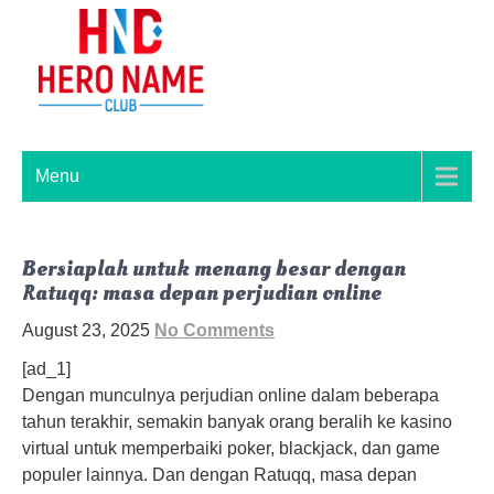
Skip
to
content
Situs
Mainkan di situs poker
Poker
online terpopuler
Menu
dengan interface yang
Online
ramah pengguna.
Terpopuler
Nikmati kemudahan
Bersiaplah untuk menang besar dengan
navigasi dan fitur-fitur
dengan
Ratuqq: masa depan perjudian online
canggih untuk
Interface
August 23, 2025
No Comments
pengalaman bermain
Ramah
yang menyenangkan.
[ad_1]
Dengan munculnya perjudian online dalam beberapa
Pengguna
tahun terakhir, semakin banyak orang beralih ke kasino
virtual untuk memperbaiki poker, blackjack, dan game
populer lainnya. Dan dengan Ratuqq, masa depan