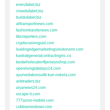
everufabet.biz
crowdufabet.biz
buildufabet.biz
alltransportnews.com
fashiontrandsnews.com
bbcreporters.com
cryptocasinoguid.com
leadingedgemarketingsolutionsmi.com
kastratigeneralcontractinginc.co
bestwholesalenfljerseysshop.com
openlivinglabdays14.com
ayurvedakonsultti-kari-nokela.com
antitraders.biz
aryanews24.com
xscape-it.com
777azino-mobile.com
cobbseniorbowl.com