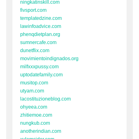
ningkatinskill.com
fivsport.com
templatedzine.com
lawinfoadvice.com
phenqdietplan.org
sumnercafe.com
dunetflix.com
movimientoindignados.org
milfxxxpussy.com
uptodatefamily.com
musitop.com
utyam.com
lacostituzioneblog.com
ohyeea.com
zhitiemoe.com
nungkub.com
anotherindian.com