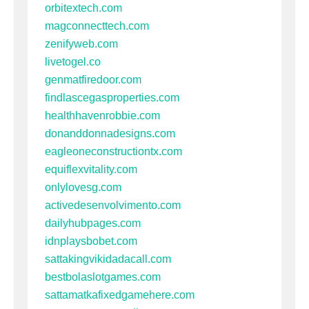
orbitextech.com
magconnecttech.com
zenifyweb.com
livetogel.co
genmatfiredoor.com
findlascegasproperties.com
healthhavenrobbie.com
donanddonnadesigns.com
eagleoneconstructiontx.com
equiflexvitality.com
onlylovesg.com
activedesenvolvimento.com
dailyhubpages.com
idnplaysbobet.com
sattakingvikidadacall.com
bestbolaslotgames.com
sattamatkafixedgamehere.com