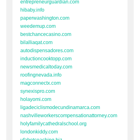
entrepreneurguardian.com
hibaby.info
paperwashington.com
weedemup.com
bestchancecasino.com
bilalliaqat.com
autodispensadores.com
inductioncooktopp.com
newsmedicaltoday.com
roofingnevada.info
magconnectx.com
synexispro.com
holayomi.com
ligadeciclismodecundinamarca.com
nashvilleworkerscompensationattorney.com
holyfamilycathedralschool.org
londonkiddy.com
ufabetcoaching.biz