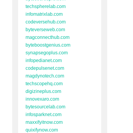
techspherelab.com
infomatrixlab.com
codeversehub.com
byteverseweb.com
magconnecthub.com
byteboostgenius.com
synapsegoplus.com
infopedianet.com
codepulsenet.com
magdynotech.com
techscopehq.com
digizineplus.com
innovexaro.com
bytesourcelab.com
infosparknet.com
maxxifyitnow.com
quixifynow.com