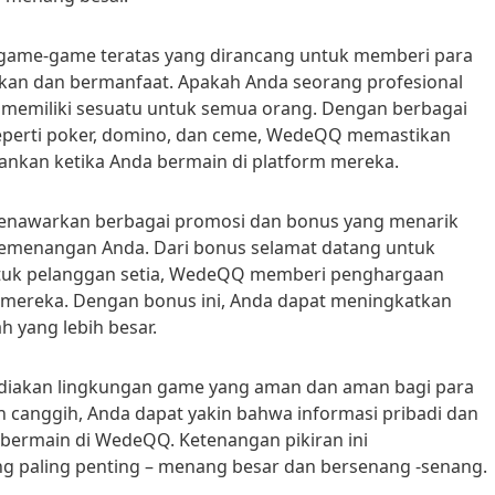
h game-game teratas yang dirancang untuk memberi para
n dan bermanfaat. Apakah Anda seorang profesional
emiliki sesuatu untuk semua orang. Dengan berbagai
 seperti poker, domino, dan ceme, WedeQQ memastikan
kan ketika Anda bermain di platform mereka.
enawarkan berbagai promosi dan bonus yang menarik
menangan Anda. Dari bonus selamat datang untuk
ntuk pelanggan setia, WedeQQ memberi penghargaan
 mereka. Dengan bonus ini, Anda dapat meningkatkan
yang lebih besar.
diakan lingkungan game yang aman dan aman bagi para
canggih, Anda dapat yakin bahwa informasi pribadi dan
t bermain di WedeQQ. Ketenangan pikiran ini
 paling penting – menang besar dan bersenang -senang.