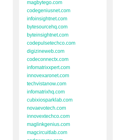
magbytego.com
codegeniusnet.com
infoinsightnet.com
bytesourcehq.com
byteinsightnet.com
codepulsetechco.com
digizineweb.com
codeconnectx.com
infomatrixxpert.com
innovexaronet.com
techvistanow.com
infomatrixhq.com
cubixiosparklab.com
novaevotech.com
innovextechco.com
maglinkgenius.com
magcircuitlab.com