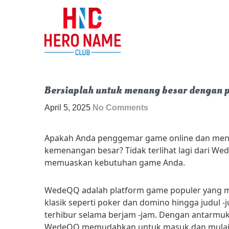
Skip
to
content
Situs Poker Online Ter
Mainkan di situs poker online terpopuler deng
bermain yang menyenangkan.
Bersiaplah untuk menang besar dengan 
April 5, 2025
No Comments
Apakah Anda penggemar game online dan menc
kemenangan besar? Tidak terlihat lagi dari We
memuaskan kebutuhan game Anda.
WedeQQ adalah platform game populer yang m
klasik seperti poker dan domino hingga judul 
terhibur selama berjam -jam. Dengan antarm
WedeQQ memudahkan untuk masuk dan mulai 