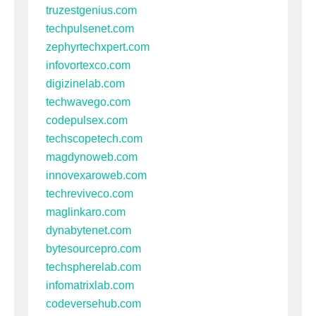
truzestgenius.com
techpulsenet.com
zephyrtechxpert.com
infovortexco.com
digizinelab.com
techwavego.com
codepulsex.com
techscopetech.com
magdynoweb.com
innovexaroweb.com
techreviveco.com
maglinkaro.com
dynabytenet.com
bytesourcepro.com
techspherelab.com
infomatrixlab.com
codeversehub.com