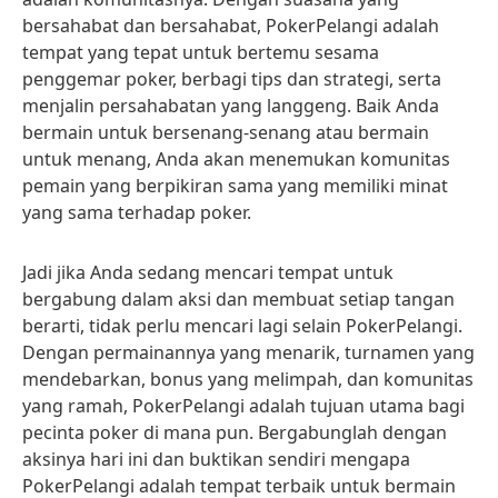
bersahabat dan bersahabat, PokerPelangi adalah
tempat yang tepat untuk bertemu sesama
penggemar poker, berbagi tips dan strategi, serta
menjalin persahabatan yang langgeng. Baik Anda
bermain untuk bersenang-senang atau bermain
untuk menang, Anda akan menemukan komunitas
pemain yang berpikiran sama yang memiliki minat
yang sama terhadap poker.
Jadi jika Anda sedang mencari tempat untuk
bergabung dalam aksi dan membuat setiap tangan
berarti, tidak perlu mencari lagi selain PokerPelangi.
Dengan permainannya yang menarik, turnamen yang
mendebarkan, bonus yang melimpah, dan komunitas
yang ramah, PokerPelangi adalah tujuan utama bagi
pecinta poker di mana pun. Bergabunglah dengan
aksinya hari ini dan buktikan sendiri mengapa
PokerPelangi adalah tempat terbaik untuk bermain