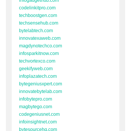
infogadgethub.com
codelinkitpro.com
techboostgen.com
techsensehub.com
bytelabtech.com
innovatexaweb.com
magdynotechco.com
infosparkitnow.com
techvortexco.com
geekifyweb.com
infoplazatech.com
bytegeniusxpert.com
innovatebytelab.com
infobytepro.com
magbytego.com
codegeniusnet.com
infoinsightnet.com
bytesourcehq.com