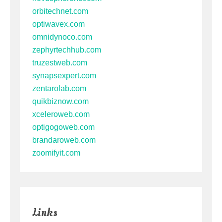
orbitechnet.com
optiwavex.com
omnidynoco.com
zephyrtechhub.com
truzestweb.com
synapsexpert.com
zentarolab.com
quikbiznow.com
xceleroweb.com
optigogoweb.com
brandaroweb.com
zoomifyit.com
Links