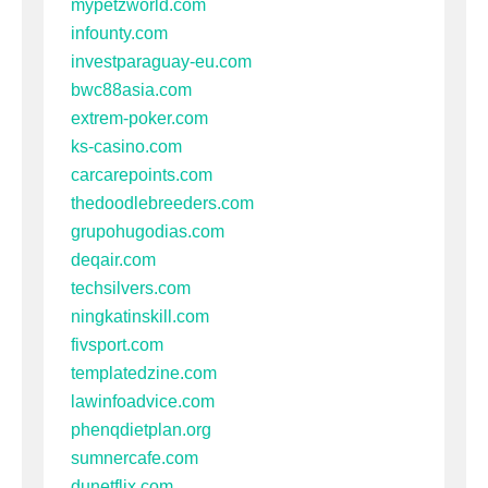
mypetzworld.com
infounty.com
investparaguay-eu.com
bwc88asia.com
extrem-poker.com
ks-casino.com
carcarepoints.com
thedoodlebreeders.com
grupohugodias.com
deqair.com
techsilvers.com
ningkatinskill.com
fivsport.com
templatedzine.com
lawinfoadvice.com
phenqdietplan.org
sumnercafe.com
dunetflix.com