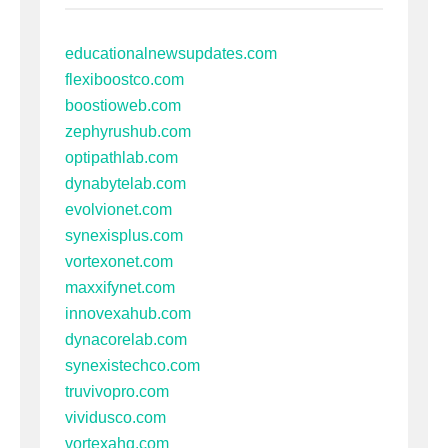
educationalnewsupdates.com
flexiboostco.com
boostioweb.com
zephyrushub.com
optipathlab.com
dynabytelab.com
evolvionet.com
synexisplus.com
vortexonet.com
maxxifynet.com
innovexahub.com
dynacorelab.com
synexistechco.com
truvivopro.com
vividusco.com
vortexahq.com