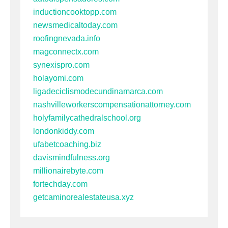
inductioncooktopp.com
newsmedicaltoday.com
roofingnevada.info
magconnectx.com
synexispro.com
holayomi.com
ligadeciclismodecundinamarca.com
nashvilleworkerscompensationattorney.com
holyfamilycathedralschool.org
londonkiddy.com
ufabetcoaching.biz
davismindfulness.org
millionairebyte.com
fortechday.com
getcaminorealestateusa.xyz