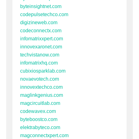
byteinsightnet.com
codepulsetechco.com
digizineweb.com
codeconnectx.com
infomatrixxpert.com
innovexaronet.com
techvistanow.com
infomatrixhq.com
cubixiosparklab.com
novaevotech.com
innovextechco.com
maglinkgenius.com
magcircuitlab.com
codewavex.com
byteboostco.com
elektrabyteco.com
magconnectxpert.com