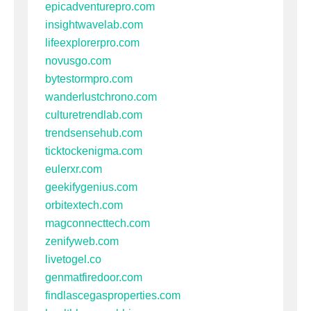
epicadventurepro.com
insightwavelab.com
lifeexplorerpro.com
novusgo.com
bytestormpro.com
wanderlustchrono.com
culturetrendlab.com
trendsensehub.com
ticktockenigma.com
eulerxr.com
geekifygenius.com
orbitextech.com
magconnecttech.com
zenifyweb.com
livetogel.co
genmatfiredoor.com
findlascegasproperties.com