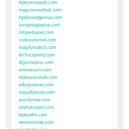
byteverseweb.com
magconnecthub.com
byteboostgenius.com
synapsegoplus.com
infopedianet.com
codepulsenet.com
magdynotech.com
techscopehq.com
digizineplus.com
innovexaro.com
bytesourcelab.com
infosparknet.com
maxxifyitnow.com
quixifynow.com
zephyruspro.com
optipathx.com
nextronixlab.com