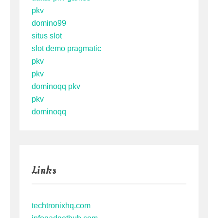
pkv
domino99
situs slot
slot demo pragmatic
pkv
pkv
dominoqq pkv
pkv
dominoqq
Links
techtronixhq.com