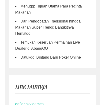
Menuqq: Tujuan Utama Para Pecinta
Makanan
Dari Pengobatan Tradisional hingga
Makanan Super Trendi: Bangkitnya
Hematqq
Temukan Keseruan Permainan Live
Dealer di AbangQQ
Datukqq: Bintang Baru Poker Online
LINK LAINNYA
daftar pkv games