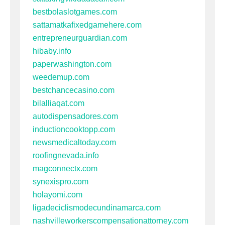
bestbolaslotgames.com
sattamatkafixedgamehere.com
entrepreneurguardian.com
hibaby.info
paperwashington.com
weedemup.com
bestchancecasino.com
bilalliaqat.com
autodispensadores.com
inductioncooktopp.com
newsmedicaltoday.com
roofingnevada.info
magconnectx.com
synexispro.com
holayomi.com
ligadeciclismodecundinamarca.com
nashvilleworkerscompensationattorney.com