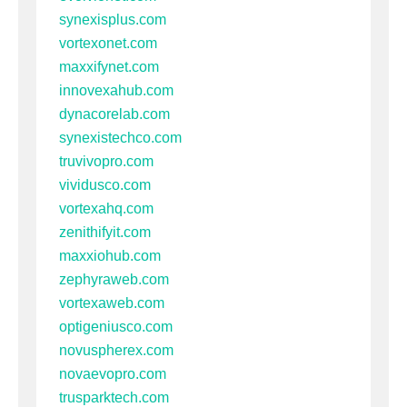
synexisplus.com
vortexonet.com
maxxifynet.com
innovexahub.com
dynacorelab.com
synexistechco.com
truvivopro.com
vividusco.com
vortexahq.com
zenithifyit.com
maxxiohub.com
zephyraweb.com
vortexaweb.com
optigeniusco.com
novuspherex.com
novaevopro.com
trusparktech.com