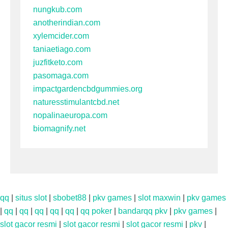
nungkub.com
anotherindian.com
xylemcider.com
taniaetiago.com
juzfitketo.com
pasomaga.com
impactgardencbdgummies.org
naturesstimulantcbd.net
nopalinaeuropa.com
biomagnify.net
qq
|
situs slot
|
sbobet88
|
pkv games
|
slot maxwin
|
pkv games
|
qq
|
qq
|
qq
|
qq
|
qq
|
qq poker
|
bandarqq pkv
|
pkv games
|
slot gacor resmi
|
slot gacor resmi
|
slot gacor resmi
|
pkv
|