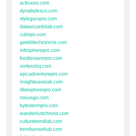
activaxio.com
dynabytesco.com
stylegurupro.com
datawizardslab.com
cubiqio.com
geeklifechronicle.com
infospherepro.com
foodiesavorpro.com
vortexohq.com
epicadventurepro.com
insightwavelab.com
lifeexplorerpro.com
novusgo.com
bytestormpro.com
wanderlustchrono.com
culturetrendlab.com
trendsensehub.com