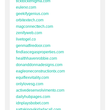
ticktockenigma.com
eulerxr.com
geekifygenius.com
orbitextech.com
magconnecttech.com
zenifyweb.com
livetogel.co
genmatfiredoor.com
findlascegasproperties.com
healthhavenrobbie.com
donanddonnadesigns.com
eagleoneconstructiontx.com
equiflexvitality.com
onlylovesg.com
activedesenvolvimento.com
dailyhubpages.com
idnplaysbobet.com
sattakingvikidadacall.com