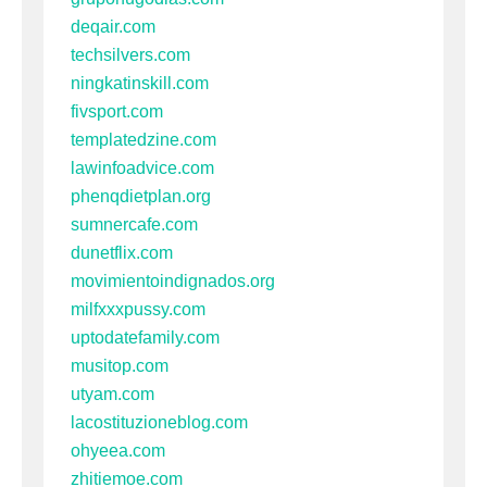
deqair.com
techsilvers.com
ningkatinskill.com
fivsport.com
templatedzine.com
lawinfoadvice.com
phenqdietplan.org
sumnercafe.com
dunetflix.com
movimientoindignados.org
milfxxxpussy.com
uptodatefamily.com
musitop.com
utyam.com
lacostituzioneblog.com
ohyeea.com
zhitiemoe.com