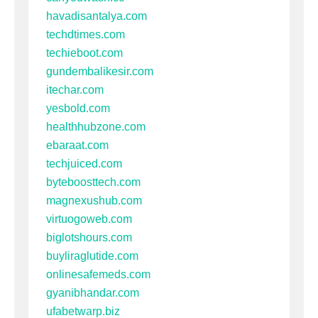
havadisantalya.com
techdtimes.com
techieboot.com
gundembalikesir.com
itechar.com
yesbold.com
healthhubzone.com
ebaraat.com
techjuiced.com
byteboosttech.com
magnexushub.com
virtuogoweb.com
biglotshours.com
buyliraglutide.com
onlinesafemeds.com
gyanibhandar.com
ufabetwarp.biz