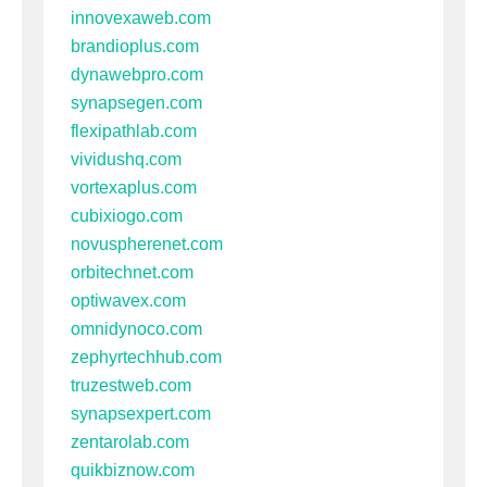
innovexaweb.com
brandioplus.com
dynawebpro.com
synapsegen.com
flexipathlab.com
vividushq.com
vortexaplus.com
cubixiogo.com
novuspherenet.com
orbitechnet.com
optiwavex.com
omnidynoco.com
zephyrtechhub.com
truzestweb.com
synapsexpert.com
zentarolab.com
quikbiznow.com