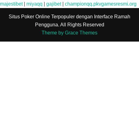
majestibet
|
miyaqq
|
gajibet
|
championqq.pkvgamesresmi.org
Situs Poker Online Terpopuler dengan Interface Ramah
Pengguna. All Rights Reserved
Theme by Grace Themes