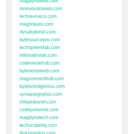
magdynoweb.com
innovexaroweb.com
techreviveco.com
maglinkaro.com
dynabytenet.com
bytesourcepro.com
techspherelab.com
infomatrixlab.com
codeversehub.com
byteverseweb.com
magconnecthub.com
byteboostgenius.com
synapsegoplus.com
infopedianet.com
codepulsenet.com
magdynotech.com
techscopehq.com
digizineplus.com