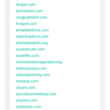
deqair.com
techsilvers.com
ningkatinskill.com
fivsport.com
templatedzine.com
lawinfoadvice.com
phenqdietplan.org
sumnercafe.com
dunetflix.com
movimientoindignados.org
milfxxxpussy.com
uptodatefamily.com
musitop.com
utyam.com
lacostituzioneblog.com
ohyeea.com
zhitiemoe.com