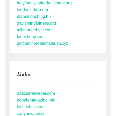
holyfamilycathedralschool.org
londonkiddy.com
ufabetcoaching.biz
davismindfulness.org
millionairebyte.com
fortechday.com
getcaminorealestateusa.xyz
Links
baeckereiweber.com
peoplemagazine.info
techashes.com
canyouwash.co