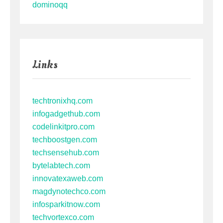
dominoqq
Links
techtronixhq.com
infogadgethub.com
codelinkitpro.com
techboostgen.com
techsensehub.com
bytelabtech.com
innovatexaweb.com
magdynotechco.com
infosparkitnow.com
techvortexco.com