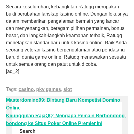
Secara keseluruhan, kebangkitan Ratuqq merupakan
bukti perubahan lanskap kasino online. Dengan fokusnya
dalam memberikan pengalaman bermain yang lancar
dan menyenangkan, beragam pilihan permainan, bonus
besar, dan langkah-langkah keamanan terbaik, Ratuqq
menetapkan standar baru untuk kasino online. Baik Anda
seorang veteran kasino berpengalaman atau pendatang
baru di dunia game online, Ratuqq menawarkan sesuatu
untuk semua orang dan patut untuk dicoba.
[ad_2]
Tags:
casino
,
pkv games
,
slot
Post
Masterdomino99: Bintang Baru Kompetisi Domino
navigation
Online
Keunggulan RajaQQ: Mengapa Pemain Berbondong-
bondong ke Situs Poker Online Premier Ini
Search