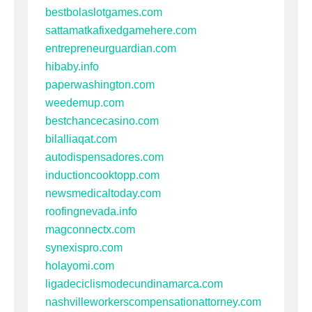
bestbolaslotgames.com
sattamatkafixedgamehere.com
entrepreneurguardian.com
hibaby.info
paperwashington.com
weedemup.com
bestchancecasino.com
bilalliaqat.com
autodispensadores.com
inductioncooktopp.com
newsmedicaltoday.com
roofingnevada.info
magconnectx.com
synexispro.com
holayomi.com
ligadeciclismodecundinamarca.com
nashvilleworkerscompensationattorney.com