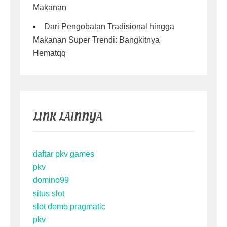
Makanan
Dari Pengobatan Tradisional hingga
Makanan Super Trendi: Bangkitnya
Hematqq
LINK LAINNYA
daftar pkv games
pkv
domino99
situs slot
slot demo pragmatic
pkv