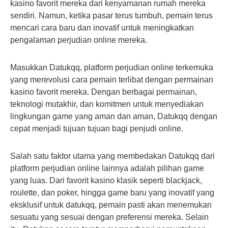
kasino favorit mereka dari kenyamanan rumah mereka
sendiri. Namun, ketika pasar terus tumbuh, pemain terus
mencari cara baru dan inovatif untuk meningkatkan
pengalaman perjudian online mereka.
Masukkan Datukqq, platform perjudian online terkemuka
yang merevolusi cara pemain terlibat dengan permainan
kasino favorit mereka. Dengan berbagai permainan,
teknologi mutakhir, dan komitmen untuk menyediakan
lingkungan game yang aman dan aman, Datukqq dengan
cepat menjadi tujuan tujuan bagi penjudi online.
Salah satu faktor utama yang membedakan Datukqq dari
platform perjudian online lainnya adalah pilihan game
yang luas. Dari favorit kasino klasik seperti blackjack,
roulette, dan poker, hingga game baru yang inovatif yang
eksklusif untuk datukqq, pemain pasti akan menemukan
sesuatu yang sesuai dengan preferensi mereka. Selain