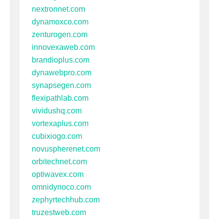
nextronnet.com
dynamoxco.com
zenturogen.com
innovexaweb.com
brandioplus.com
dynawebpro.com
synapsegen.com
flexipathlab.com
vividushq.com
vortexaplus.com
cubixiogo.com
novuspherenet.com
orbitechnet.com
optiwavex.com
omnidynoco.com
zephyrtechhub.com
truzestweb.com