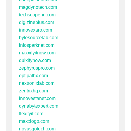
magdynotech.com
techscopehq.com
digizineplus.com
innovexaro.com
bytesourcelab.com
infosparknet.com
maxxifyitnow.com
quixifynow.com
zephyruspro.com
optipathx.com
nextronixlab.com
zentrixhq.com
innovestanet.com
dynabytexpert.com
flexifyit.com
maxxiogo.com
novusgotech.com