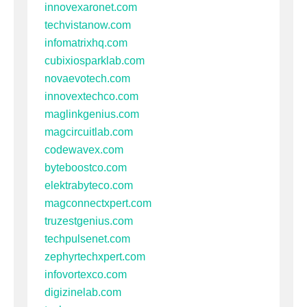
innovexaronet.com
techvistanow.com
infomatrixhq.com
cubixiosparklab.com
novaevotech.com
innovextechco.com
maglinkgenius.com
magcircuitlab.com
codewavex.com
byteboostco.com
elektrabyteco.com
magconnectxpert.com
truzestgenius.com
techpulsenet.com
zephyrtechxpert.com
infovortexco.com
digizinelab.com