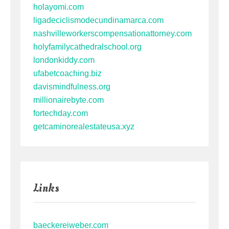
holayomi.com
ligadeciclismodecundinamarca.com
nashvilleworkerscompensationattorney.com
holyfamilycathedralschool.org
londonkiddy.com
ufabetcoaching.biz
davismindfulness.org
millionairebyte.com
fortechday.com
getcaminorealestateusa.xyz
Links
baeckereiweber.com