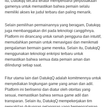
itu, Datukqq secara teratur memperbarui perpustakaan
gamenya untuk memastikan bahwa pemain selalu
memiliki akses ke judul terbaru dan paling menarik.
Selain pemilihan permainannya yang beragam, Datukqq
juga membanggakan diri pada teknologi canggihnya.
Platform ini dirancang untuk ramah pengguna dan intuitif,
memudahkan pemain untuk menavigasi dan menikmati
pengalaman bermain game mereka. Selain itu, DatukqQ
menggunakan teknologi enkripsi terbaru untuk
memastikan bahwa semua data pemain aman dan
dilindungi setiap saat.
Fitur utama lain dari DatukqQ adalah komitmennya untuk
menyediakan lingkungan game yang aman dan adil.
Platform ini berlisensi dan diatur oleh otoritas yang
sesuai, memastikan bahwa semua game adil dan
transparan. Selain itu, DatukqQ mempekerjakan tim
perwakilan dukungan pelanggan yang berpengalaman