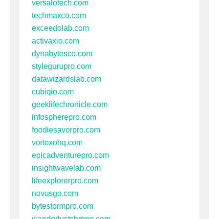
versalotech.com
techmaxco.com
exceedolab.com
activaxio.com
dynabytesco.com
stylegurupro.com
datawizardslab.com
cubiqio.com
geeklifechronicle.com
infospherepro.com
foodiesavorpro.com
vortexohq.com
epicadventurepro.com
insightwavelab.com
lifeexplorerpro.com
novusgo.com
bytestormpro.com
wanderlustchrono.com