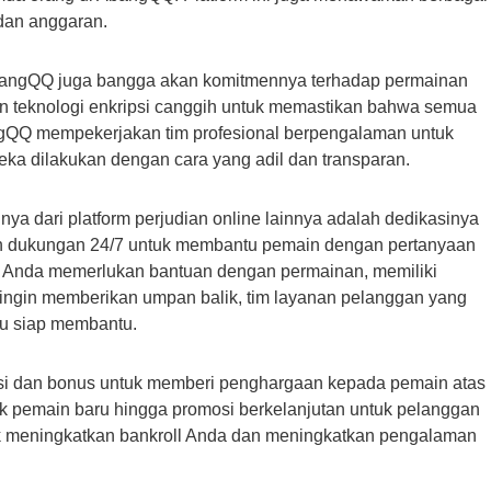
 dan anggaran.
bangQQ juga bangga akan komitmennya terhadap permainan
n teknologi enkripsi canggih untuk memastikan bahwa semua
angQQ mempekerjakan tim profesional berpengalaman untuk
 dilakukan dengan cara yang adil dan transparan.
a dari platform perjudian online lainnya adalah dedikasinya
an dukungan 24/7 untuk membantu pemain dengan pertanyaan
h Anda memerlukan bantuan dengan permainan, memiliki
ingin memberikan umpan balik, tim layanan pelanggan yang
u siap membantu.
si dan bonus untuk memberi penghargaan kepada pemain atas
uk pemain baru hingga promosi berkelanjutan untuk pelanggan
uk meningkatkan bankroll Anda dan meningkatkan pengalaman