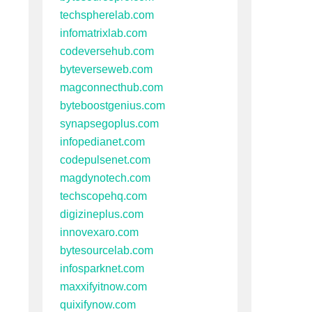
techspherelab.com
infomatrixlab.com
codeversehub.com
byteverseweb.com
magconnecthub.com
byteboostgenius.com
synapsegoplus.com
infopedianet.com
codepulsenet.com
magdynotech.com
techscopehq.com
digizineplus.com
innovexaro.com
bytesourcelab.com
infosparknet.com
maxxifyitnow.com
quixifynow.com