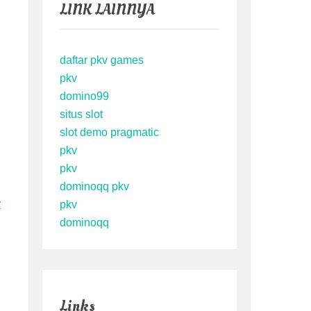
LINK LAINNYA
daftar pkv games
pkv
domino99
situs slot
slot demo pragmatic
pkv
pkv
dominoqq pkv
r
pkv
dominoqq
Links