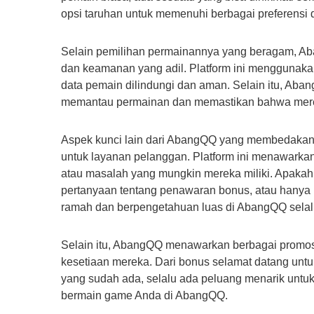
opsi taruhan untuk memenuhi berbagai preferensi
Selain pemilihan permainannya yang beragam, A
dan keamanan yang adil. Platform ini menggunaka
data pemain dilindungi dan aman. Selain itu, Ab
memantau permainan dan memastikan bahwa mereka
Aspek kunci lain dari AbangQQ yang membedakanny
untuk layanan pelanggan. Platform ini menawark
atau masalah yang mungkin mereka miliki. Apaka
pertanyaan tentang penawaran bonus, atau hanya 
ramah dan berpengetahuan luas di AbangQQ selal
Selain itu, AbangQQ menawarkan berbagai promo
kesetiaan mereka. Dari bonus selamat datang unt
yang sudah ada, selalu ada peluang menarik unt
bermain game Anda di AbangQQ.