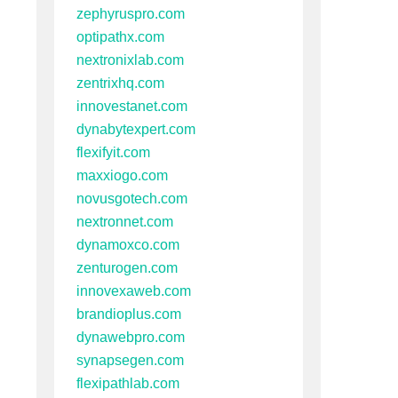
zephyruspro.com
optipathx.com
nextronixlab.com
zentrixhq.com
innovestanet.com
dynabytexpert.com
flexifyit.com
maxxiogo.com
novusgotech.com
nextronnet.com
dynamoxco.com
zenturogen.com
innovexaweb.com
brandioplus.com
dynawebpro.com
synapsegen.com
flexipathlab.com