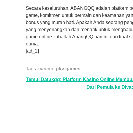
Secara keseluruhan, ABANGQQ adalah platform p
game, komitmen untuk bermain dan keamanan yang 
bonus yang murah hati. Apakah Anda seorang pen
yang menyenangkan dan menarik untuk menghabis
game online. Lihatlah AbangQQ hari ini dan lihat s
dunia.
[ad_2]
Tags:
casino
,
pkv games
Post
Temui Datukqq: Platform Kasino Online Membu
navigation
Dari Pemula ke Div