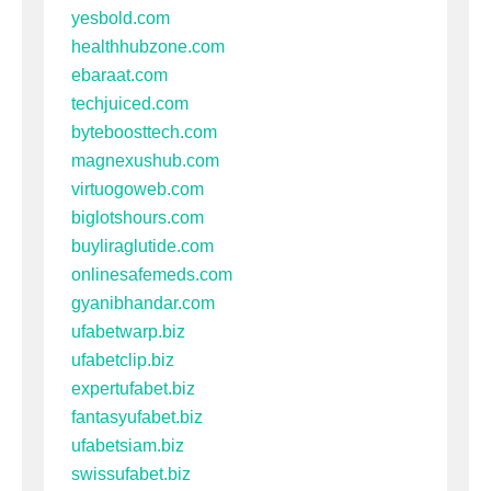
yesbold.com
healthhubzone.com
ebaraat.com
techjuiced.com
byteboosttech.com
magnexushub.com
virtuogoweb.com
biglotshours.com
buyliraglutide.com
onlinesafemeds.com
gyanibhandar.com
ufabetwarp.biz
ufabetclip.biz
expertufabet.biz
fantasyufabet.biz
ufabetsiam.biz
swissufabet.biz