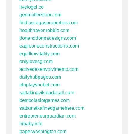
livetogel.co
genmatfiredoor.com
findlascegasproperties.com
healthhavenrobbie.com
donanddonnadesigns.com
eagleoneconstructiontx.com
equiflexvitality.com
onlylovesg.com
activedesenvolvimento.com
dailyhubpages.com
idnplaysbobet.com
sattakingvikidadacall.com
bestbolaslotgames.com
sattamatkafixedgamehere.com
entrepreneurguardian.com
hibaby.info
paperwashington.com