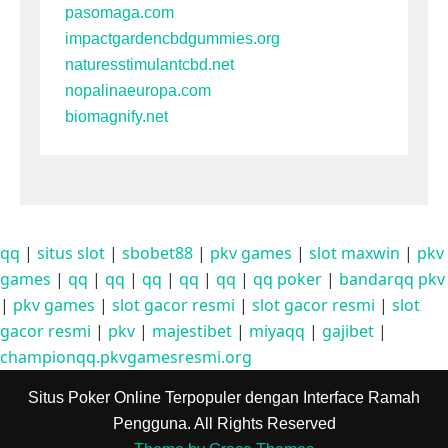
pasomaga.com
impactgardencbdgummies.org
naturesstimulantcbd.net
nopalinaeuropa.com
biomagnify.net
qq
|
situs slot
|
sbobet88
|
pkv games
|
slot maxwin
|
pkv
games
|
qq
|
qq
|
qq
|
qq
|
qq
|
qq poker
|
bandarqq pkv
|
pkv games
|
slot gacor resmi
|
slot gacor resmi
|
slot
gacor resmi
|
pkv
|
majestibet
|
miyaqq
|
gajibet
|
championqq.pkvgamesresmi.org
Situs Poker Online Terpopuler dengan Interface Ramah
Pengguna. All Rights Reserved