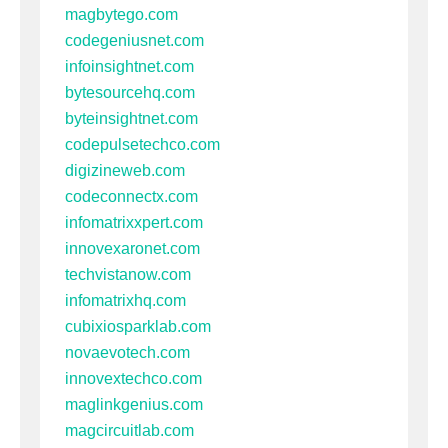
magbytego.com
codegeniusnet.com
infoinsightnet.com
bytesourcehq.com
byteinsightnet.com
codepulsetechco.com
digizineweb.com
codeconnectx.com
infomatrixxpert.com
innovexaronet.com
techvistanow.com
infomatrixhq.com
cubixiosparklab.com
novaevotech.com
innovextechco.com
maglinkgenius.com
magcircuitlab.com