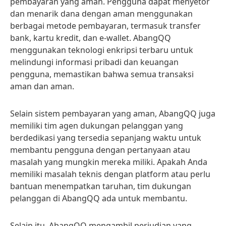
pembayaran yang aman. Pengguna dapat menyetor
dan menarik dana dengan aman menggunakan
berbagai metode pembayaran, termasuk transfer
bank, kartu kredit, dan e-wallet. AbangQQ
menggunakan teknologi enkripsi terbaru untuk
melindungi informasi pribadi dan keuangan
pengguna, memastikan bahwa semua transaksi
aman dan aman.
Selain sistem pembayaran yang aman, AbangQQ juga
memiliki tim agen dukungan pelanggan yang
berdedikasi yang tersedia sepanjang waktu untuk
membantu pengguna dengan pertanyaan atau
masalah yang mungkin mereka miliki. Apakah Anda
memiliki masalah teknis dengan platform atau perlu
bantuan menempatkan taruhan, tim dukungan
pelanggan di AbangQQ ada untuk membantu.
Selain itu, AbangQQ mengambil perjudian yang