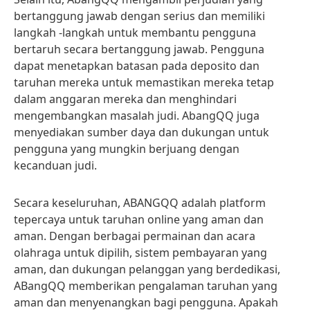
bertanggung jawab dengan serius dan memiliki
langkah -langkah untuk membantu pengguna
bertaruh secara bertanggung jawab. Pengguna
dapat menetapkan batasan pada deposito dan
taruhan mereka untuk memastikan mereka tetap
dalam anggaran mereka dan menghindari
mengembangkan masalah judi. AbangQQ juga
menyediakan sumber daya dan dukungan untuk
pengguna yang mungkin berjuang dengan
kecanduan judi.
Secara keseluruhan, ABANGQQ adalah platform
tepercaya untuk taruhan online yang aman dan
aman. Dengan berbagai permainan dan acara
olahraga untuk dipilih, sistem pembayaran yang
aman, dan dukungan pelanggan yang berdedikasi,
ABangQQ memberikan pengalaman taruhan yang
aman dan menyenangkan bagi pengguna. Apakah