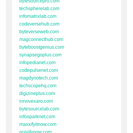
bytesourcepro.com
techspherelab.com
infomatrixlab.com
codeversehub.com
byteverseweb.com
magconnecthub.com
byteboostgenius.com
synapsegoplus.com
infopedianet.com
codepulsenet.com
magdynotech.com
techscopehq.com
digizineplus.com
innovexaro.com
bytesourcelab.com
infosparknet.com
maxxifyitnow.com
quixifynow.com