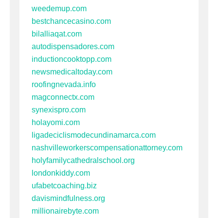
weedemup.com
bestchancecasino.com
bilalliaqat.com
autodispensadores.com
inductioncooktopp.com
newsmedicaltoday.com
roofingnevada.info
magconnectx.com
synexispro.com
holayomi.com
ligadeciclismodecundinamarca.com
nashvilleworkerscompensationattorney.com
holyfamilycathedralschool.org
londonkiddy.com
ufabetcoaching.biz
davismindfulness.org
millionairebyte.com